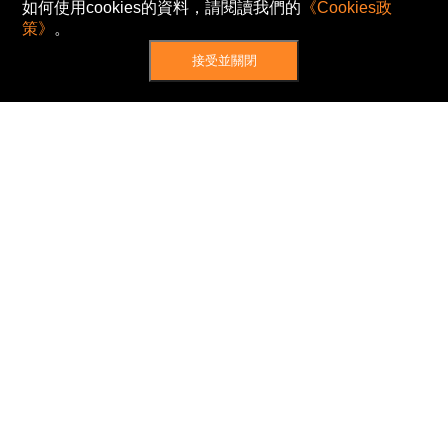
如何使用cookies的資料，請閱讀我們的
《Cookies政
策》
。
接受並關閉
網站地圖
主頁
我的股票
新聞
專家/專題
港股動態
AH股
窩輪/牛熊
私隱政策
使用條款
免責及著作權聲明
Cookies政策
© Now TV Limited 2012-2026 著作權所有
所有資料或訊息僅作為參考之用。股票報價由
N2N-AFE (Hong Kong) Limited 提供。
The Basic Market Prices (BMP) service is provided
by Now TV Limited