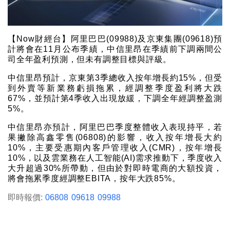
【Now財經台】阿里巴巴(09988)及京東集團(09618)預
計將會在11月公布季績，中信里昂在季績前下調兩間公
司全年盈利預測，但未有調整目標與評級。
中信里昂預計，京東第3季總收入按年增長約15%，但受
到外賣等新業務虧損拖累，經調整季度盈利將大跌
67%，並預計第4季收入出現放緩，下調全年經調整盈測
5%。
中信里昂亦預計，阿里巴巴季度整體收入表現持平，若
果撇除高鑫零售(06808)的影響，收入按年增長大約
10%，主要受惠期內客戶管理收入(CMR)，按年增長
10%，以及雲業務在人工智能(AI)需求推動下，季度收入
大升超過30%所帶動，但由於對即時電商的大額投資，
將會拖累季度經調整EBITA，按年大跌85%。
即時報價:
06808
09618
09988