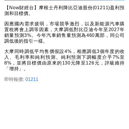
【Now財經台】摩根士丹利降比亞迪股份(01211)盈利預
測和目標價。
因應國內需求疲弱，市場競爭激烈，以及新能源汽車購
置稅將會上調等因素，大摩調低對比亞迪今年至2027年
銷量預測3%。今年汽車銷售量預測為460萬部，同公司
調低後的指引一樣。
大摩同時調低平均售價假設4%，相應調低3個年度的收
入、毛利率和純利預測。純利預測下調幅度介乎7%至
8%，並將目標價由原來的130元降至126元，評級維持
「增持」。
即時報價:
01211