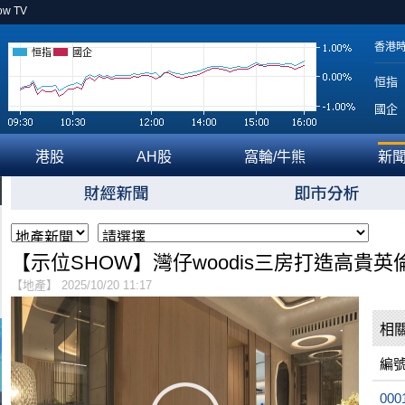
ow TV
香港
恒指
國企
恒指
國企
港股
AH股
窩輪/牛熊
新
【示位SHOW】灣仔woodis三房打造高貴英
【地產】 2025/10/20 11:17
相
編
000