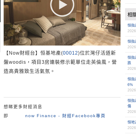
相
恒指
2026
恒指
2026
【Now財經台】恒基地產(
00012
)位於灣仔活道新
恒指
盤woodis，項目3房連裝修示範單位走英倫風，營
跌
2026
造高貴雅致生活氣氛。
恒指
6%
2026
恒指
想睇更多財經消息
傷
2026
即
now Finance - 財經Facebook專頁
恒地
2026