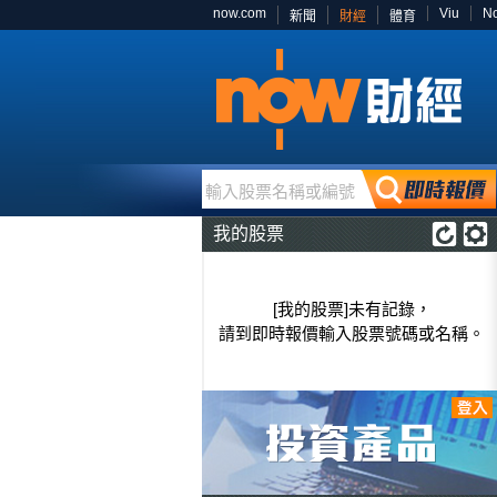
now.com
Viu
N
新聞
財經
體育
輸入股票名稱或編號
我的股票
[我的股票]未有記錄，
請到即時報價輸入股票號碼或名稱。