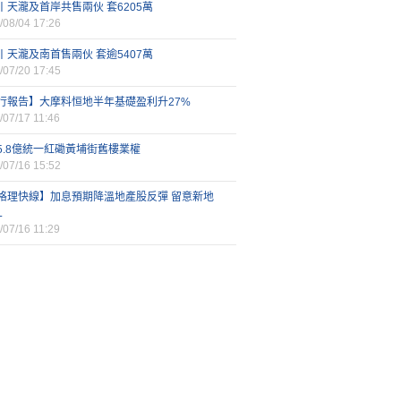
丨天瀧及首岸共售兩伙 套6205萬
/08/04 17:26
丨天瀧及南首售兩伙 套逾5407萬
/07/20 17:45
行報告】大摩料恒地半年基礎盈利升27%
/07/17 11:46
5.8億統一紅磡黃埔街舊樓業權
/07/16 15:52
格理快線】加息預期降溫地產股反彈 留意新地
L
/07/16 11:29