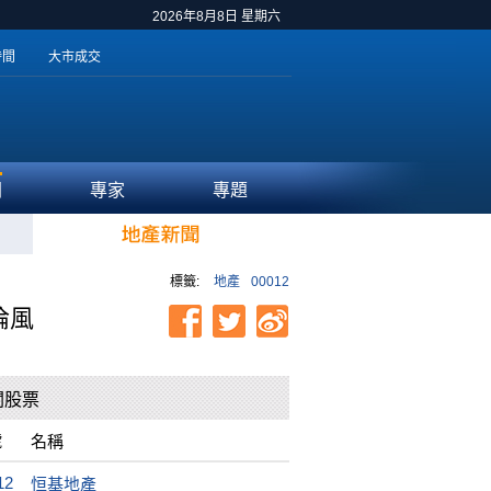
2026年8月8日 星期六
時間
大市成交
聞
專家
專題
標籤:
地產
00012
倫風
關股票
號
名稱
12
恒基地產