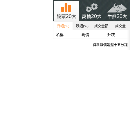
升幅(%)
跌幅(%)
成交金額
成交量
名稱
現價
升跌
資料報價延遲十五分鐘