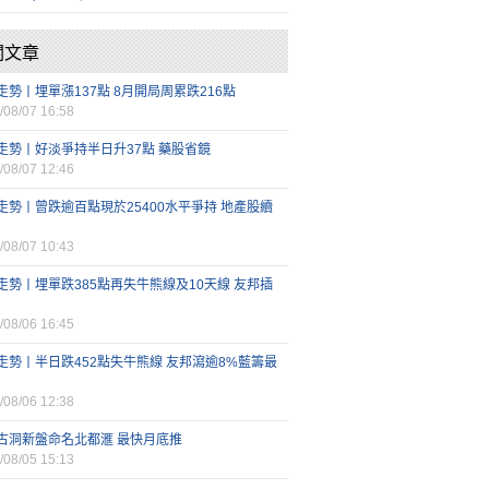
關文章
走勢丨埋單漲137點 8月開局周累跌216點
/08/07 16:58
走勢丨好淡爭持半日升37點 藥股省鏡
/08/07 12:46
走勢丨曾跌逾百點現於25400水平爭持 地產股續
/08/07 10:43
走勢丨埋單跌385點再失牛熊線及10天線 友邦插
/08/06 16:45
走勢丨半日跌452點失牛熊線 友邦瀉逾8%藍籌最
/08/06 12:38
古洞新盤命名北都滙 最快月底推
/08/05 15:13