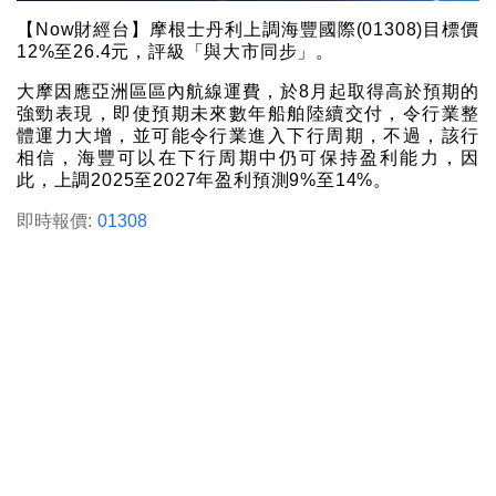
【Now財經台】摩根士丹利上調海豐國際(01308)目標價
12%至26.4元，評級「與大市同步」。
大摩因應亞洲區區內航線運費，於8月起取得高於預期的
強勁表現，即使預期未來數年船舶陸續交付，令行業整
體運力大增，並可能令行業進入下行周期，不過，該行
相信，海豐可以在下行周期中仍可保持盈利能力，因
此，上調2025至2027年盈利預測9%至14%。
即時報價:
01308