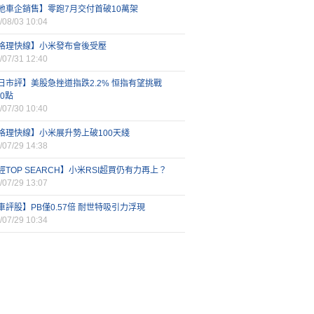
地車企銷售】零跑7月交付首破10萬架
/08/03 10:04
格理快線】小米發布會後受壓
/07/31 12:40
日市評】美股急挫道指跌2.2% 恒指有望挑戰
00點
/07/30 10:40
格理快線】小米展升勢上破100天綫
/07/29 14:38
經TOP SEARCH】小米RSI超買仍有力再上？
/07/29 13:07
車評股】PB僅0.57倍 耐世特吸引力浮現
/07/29 10:34