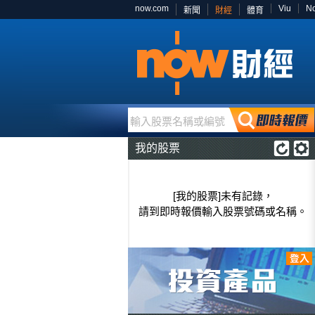
now.com
Viu
N
新聞
財經
體育
輸入股票名稱或編號
我的股票
[我的股票]未有記錄，
請到即時報價輸入股票號碼或名稱。