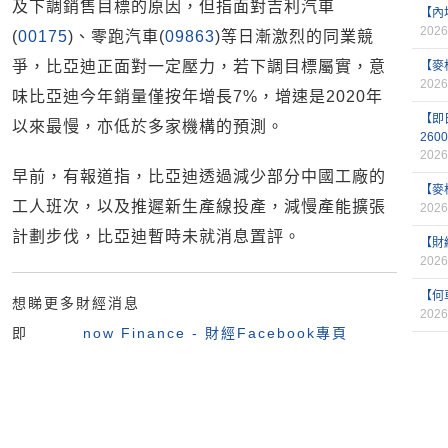
及下調銷售目標的原因，但指面對吉利汽車
【內
2026
(
00175
)、零跑汽車(
09863
)等日漸激烈的同業競
爭，比亞迪正面對一定壓力，若下調目標屬實，意
【麥
2026
味比亞迪今年銷量僅按年增長7%，增速是2020年
【即
以來最慢，亦低於多家機構的預測。
260
2026
早前，有報道指，比亞迪透過減少部分中國工廠的
【麥
工人班次，以及推遲新生產線投產，減慢產能擴張
2026
計劃步伐，比亞迪暫時未就消息置評。
【財
2026
【何
想睇更多財經消息
2026
即
now Finance - 財經Facebook專頁