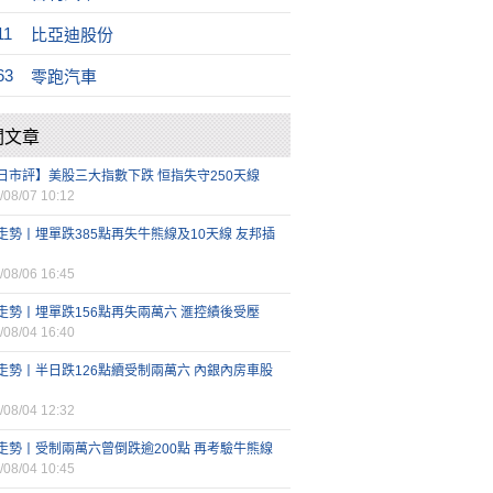
11
比亞迪股份
63
零跑汽車
關文章
日市評】美股三大指數下跌 恒指失守250天線
/08/07 10:12
走勢丨埋單跌385點再失牛熊線及10天線 友邦插
/08/06 16:45
走勢丨埋單跌156點再失兩萬六 滙控績後受壓
/08/04 16:40
走勢丨半日跌126點續受制兩萬六 內銀內房車股
/08/04 12:32
走勢丨受制兩萬六曾倒跌逾200點 再考驗牛熊線
/08/04 10:45