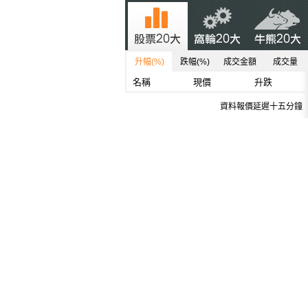
升幅(%)
跌幅(%)
成交金額
成交量
名稱
現價
升跌
資料報價延遲十五分鐘