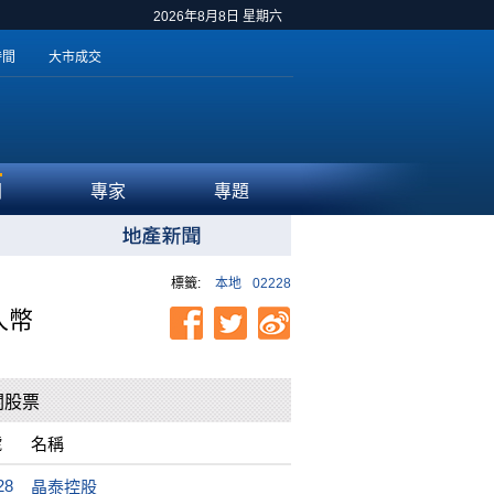
2026年8月8日 星期六
時間
大市成交
聞
專家
專題
標籤:
本地
02228
人幣
關股票
號
名稱
28
晶泰控股