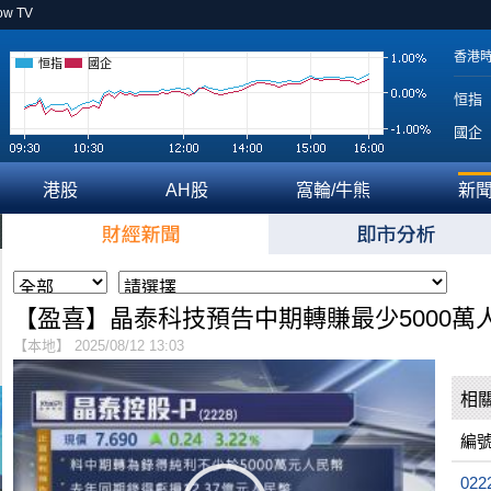
ow TV
香港
恒指
國企
恒指
國企
港股
AH股
窩輪/牛熊
新
【盈喜】晶泰科技預告中期轉賺最少5000萬
【本地】 2025/08/12 13:03
相
編
022