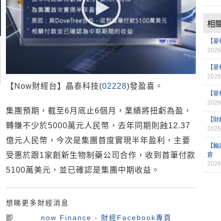
相
【麥
2026
【麥
2026
【Now財經台】晶泰科技(
02228
)發盈喜。
【麥
2026
集團預期，截至6月底止6個月，業績將扭虧為盈，
【財
轉賺不少於5000萬元人民幣，去年同期則蝕12.37
2026
億元人民幣，今次是集團首度實現半年盈利，主要
【輪
受惠於跟1家創新生物制藥公司合作，收到首筆付款
倉
2026
5100萬美元，並已確認是集團中期收益。
想睇更多財經消息
即
now Finance - 財經Facebook專頁