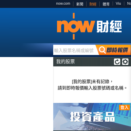
now.com
Viu
N
新聞
財經
體育
輸入股票名稱或編號
我的股票
[我的股票]未有記錄，
請到即時報價輸入股票號碼或名稱。