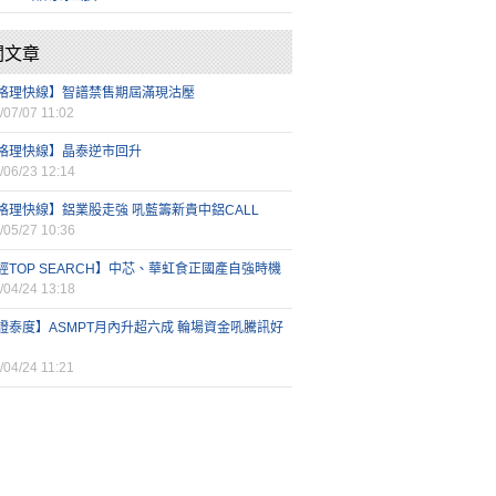
關文章
格理快線】智譜禁售期屆滿現沽壓
/07/07 11:02
格理快線】晶泰逆市回升
/06/23 12:14
格理快線】鋁業股走強 吼藍籌新貴中鋁CALL
/05/27 10:36
經TOP SEARCH】中芯、華虹食正國產自強時機
/04/24 13:18
證泰度】ASMPT月內升超六成 輪場資金吼騰訊好
/04/24 11:21