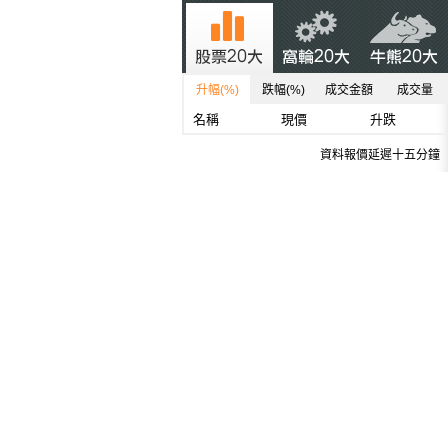
升幅(%)
跌幅(%)
成交金額
成交量
名稱
現價
升跌
資料報價延遲十五分鐘