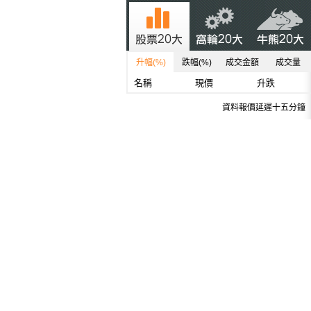
升幅(%)
跌幅(%)
成交金額
成交量
名稱
現價
升跌
資料報價延遲十五分鐘