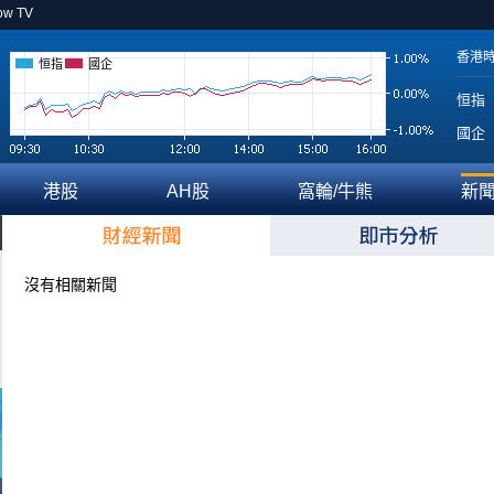
ow TV
香港
恒指
國企
恒指
國企
港股
AH股
窩輪/牛熊
新
沒有相關新聞