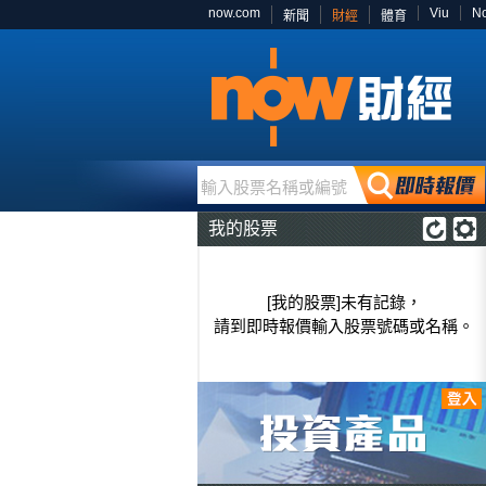
now.com
Viu
N
新聞
財經
體育
輸入股票名稱或編號
我的股票
[我的股票]未有記錄，
請到即時報價輸入股票號碼或名稱。