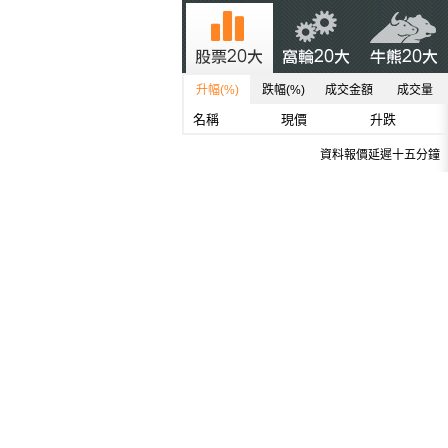
升幅(%)
跌幅(%)
成交金額
成交量
名稱
現價
升跌
資料報價延遲十五分鐘