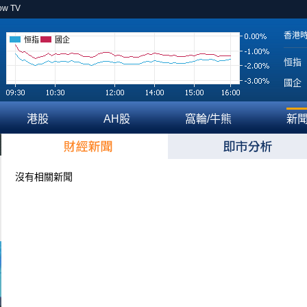
ow TV
香港
恒指
國企
恒指
國企
港股
AH股
窩輪/牛熊
新
沒有相關新聞