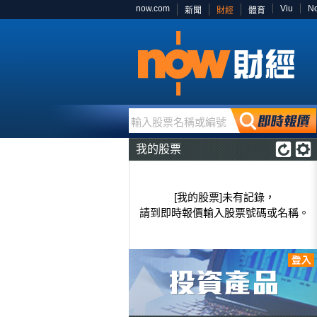
now.com
Viu
N
新聞
財經
體育
輸入股票名稱或編號
我的股票
[我的股票]未有記錄，
請到即時報價輸入股票號碼或名稱。