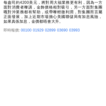
每盎司約4200美元，將對周大福業務更有利，因為一方
面對消費者嚟講，金飾價格相對吸引，另一方面對集團
嘅對沖業務都有幫助，或帶嚟輕微利潤，對集團而言屬
正面發展，加上近期市場擔心美國聯儲局有加息風險，
如果真係加息，金價都唔會大升。
即時報價:
00100
01929
02899
03690
03993