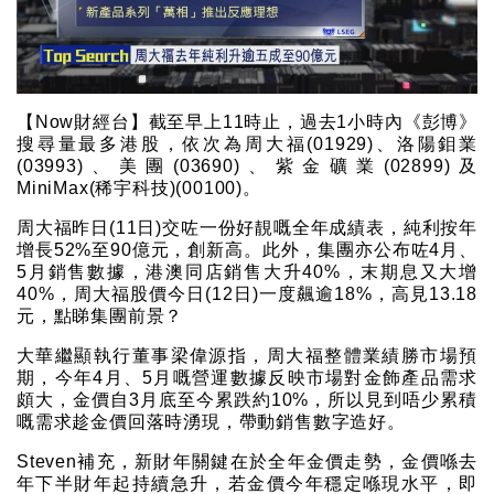
【Now財經台】截至早上11時止，過去1小時內《彭博》
搜尋量最多港股，依次為周大福(01929)、洛陽鉬業
(03993)、美團(03690)、紫金礦業(02899)及
MiniMax(稀宇科技)(00100)。
周大福昨日(11日)交咗一份好靚嘅全年成績表，純利按年
增長52%至90億元，創新高。此外，集團亦公布咗4月、
5月銷售數據，港澳同店銷售大升40%，末期息又大增
40%，周大福股價今日(12日)一度飆逾18%，高見13.18
元，點睇集團前景？
大華繼顯執行董事梁偉源指，周大福整體業績勝市場預
期，今年4月、5月嘅營運數據反映市場對金飾產品需求
頗大，金價自3月底至今累跌約10%，所以見到唔少累積
嘅需求趁金價回落時湧現，帶動銷售數字造好。
Steven補充，新財年關鍵在於全年金價走勢，金價喺去
年下半財年起持續急升，若金價今年穩定喺現水平，即