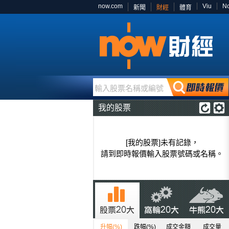
now.com
Viu
N
新聞
財經
體育
輸入股票名稱或編號
我的股票
[我的股票]未有記錄，
請到即時報價輸入股票號碼或名稱。
升幅(%)
跌幅(%)
成交金額
成交量