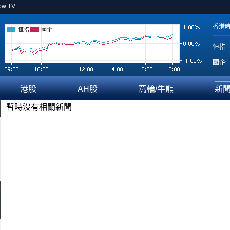
ow TV
香港
恒指
國企
恒指
國企
港股
AH股
窩輪/牛熊
新
暫時沒有相關新聞