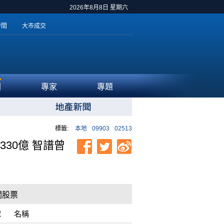
2026年8月8日 星期六
時間
大市成交
聞
專家
專題
標籤:
本地
09903
02513
30億 智譜曾
關股票
號
名稱