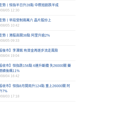
走勢丨恒指半日升28點 中際旭創跌半成
/08/05 12:30
走勢丨早段受制兩萬六 晶片股炒上
/08/05 10:42
走勢丨港股高開38點 阿里升逾2%
/08/05 09:33
股後市】李澤銘:有資金再逐步流走風險
/08/04 19:04
股收市】恒指跌156點 6連升斷纜 失26000關 藥
德績後飆11%
/08/04 16:42
股收市】恒指8月開局升124點 重上26000關 阿
升7%
/08/03 17:18