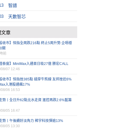
13
智譜
03
天數智芯
關文章
股收市】恒指全周跌216點 終止5周升勢 企唔穩
00關
小時前
證泰度】MiniMax入通首日吸27億 勝宏CALL
/08/07 12:46
股收市】恒指挫385點 插穿牛熊線 友邦挫近6%
iMax入港股通飆17%
/08/06 16:53
走勢丨全日升62點北水走資 滙控再跌2.6%藍籌
/08/05 16:47
走勢丨午後續好淡角力 稀宇科技彈逾13%
/08/05 13:30