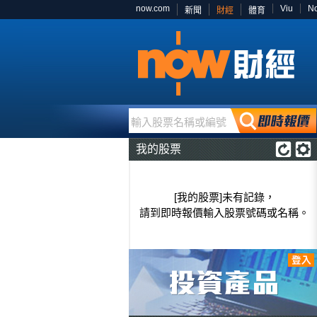
now.com
Viu
N
新聞
財經
體育
輸入股票名稱或編號
我的股票
[我的股票]未有記錄，
請到即時報價輸入股票號碼或名稱。