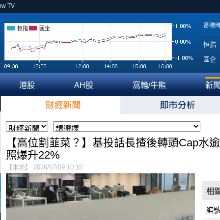
ow TV
香港
恒指
國企
恒指
國企
港股
AH股
窩輪/牛熊
新
【高位割韮菜？】基投話長揸後轉頭Cap水逾3
照爆升22%
【本地】 2026/07/09 10:15
相
編