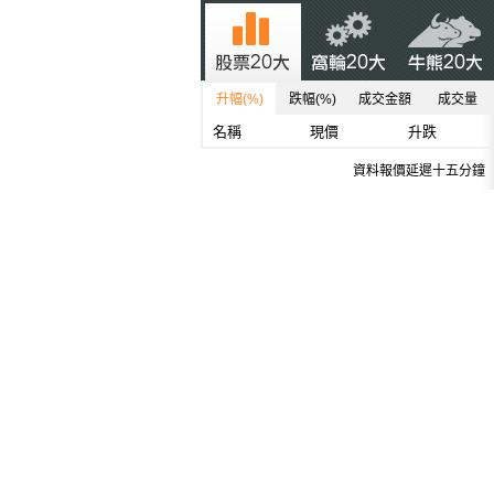
升幅(%)
跌幅(%)
成交金額
成交量
名稱
現價
升跌
資料報價延遲十五分鐘