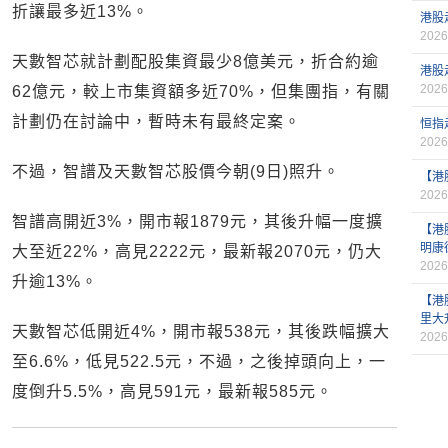
折讓最多近13%。
港股
2026
天數智芯就計劃配股集資最少8億美元，折合約逾
港股
2026
62億元，較上市集資額多近70%，但集團指，有關
計劃仍在討論中，暫時未有最終定案。
恒指
2026
不過，智譜及天數智芯股價今朝(9日)照升。
【港
2026
智譜高開近3%，開市報1879元，其後升幅一度擴
【港
明康
大至近22%，高見2222元，最新報2070元，仍大
2026
升逾13%。
【港
里大
天數智芯低開近4%，開市報538元，其後跌幅擴大
2026
至6.6%，低見522.5元，不過，之後掉頭向上，一
度倒升5.5%，高見591元，最新報585元。