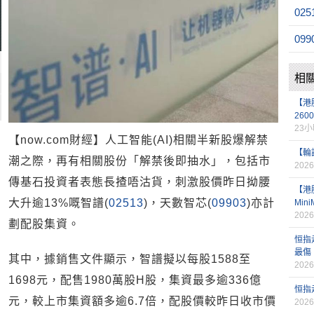
025
099
相
【港
260
23
【now.com財經】人工智能(AI)相關半新股爆解禁
【輪
潮之際，再有相關股份「解禁後即抽水」，包括市
2026
傳基石投資者表態長揸唔沽貨，刺激股價昨日拗腰
【港
大升逾13%嘅智譜(
02513
)，天數智芯(
09903
)亦計
Min
2026
劃配股集資。
恒指
最傷
其中，據銷售文件顯示，智譜擬以每股1588至
2026
1698元，配售1980萬股H股，集資最多逾336億
恒指
元，較上市集資額多逾6.7倍，配股價較昨日收市價
2026