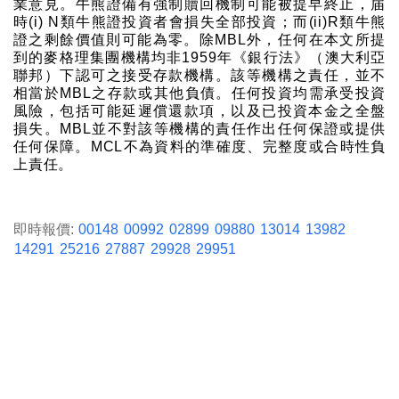
業意見。牛熊證備有強制贖回機制可能被提早終止，届
時(i) N類牛熊證投資者會損失全部投資；而(ii)R類牛熊
證之剩餘價值則可能為零。除MBL外，任何在本文所提
到的麥格理集團機構均非1959年《銀行法》（澳大利亞
聯邦）下認可之接受存款機構。該等機構之責任，並不
相當於MBL之存款或其他負債。任何投資均需承受投資
風險，包括可能延遲償還款項，以及已投資本金之全盤
損失。MBL並不對該等機構的責任作出任何保證或提供
任何保障。MCL不為資料的準確度、完整度或合時性負
上責任。
即時報價:
00148
00992
02899
09880
13014
13982
14291
25216
27887
29928
29951