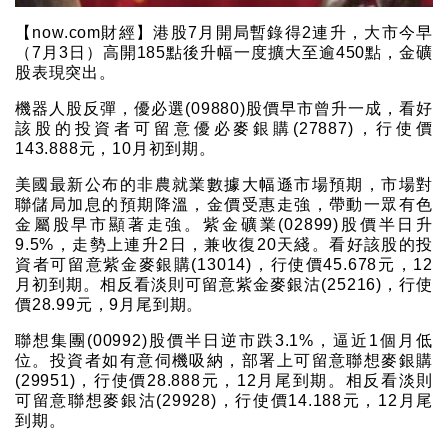
【now.com財經】港股7月開局暫錄得2連升，大市今早
（7月3日）高開185點後升幅一度擴大至逾450點，金礦
股表現突出。
機器人股反彈，優必選(09880)股價早市曾升一成，看好
該股的投資者可留意優必麥銀購(27887)，行使價
143.888元，10月初到期。
美國最新公布的非農就業數據大幅遜市場預期，市場對
聯儲局加息的預期降溫，金價受惠走強，帶動一眾有色
金屬股早市顯著走強。紫金礦業(02899)股價半日升
9.5%，走勢上連升2日，兼收復20天綫。看好該股的投
資者可留意紫金麥銀購(13014)，行使價45.678元，12
月初到期。相反看淡則可留意紫金麥銀沽(25216)，行使
價28.99元，9月尾到期。
聯想集團(00992)股價半日逆市跌3.1%，逼近1個月低
位。投資者如有意伺機吸納，部署上可留意聯想麥銀購
(29951)，行使價28.888元，12月尾到期。相反看淡則
可留意聯想麥銀沽(29928)，行使價14.188元，12月尾
到期。