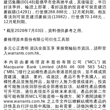
建滔集團(00148)股價早市曾再挫半成，其後喘定，半日
好淡爭持。輪證上部署，看好該股的投資者可留意建滔
麥銀購(14291)，行使價288.888元，12月尾到期。相反
看淡則可留意建滔麥銀沽(13982)，行使價70.148元，
12月尾到期。
* 截至2026年7月03日，資料僅供參考之用。
麥格理資本股份有限公司衍生工具部
多元公正透明 資訊全面互享 掌握窩輪貼市資訊，請即登
入warrants.com.hk。
本內容由麥格理資本股份有限公司 (“MCL”) 就
Macquarie Bank Limited (ABN 46 008 583 542)
("MBL")發行之結構性產品向香港居民提供，並不構成買
賣建議、邀請、要約、或遊説。產品不售予美國人。結
構性產品並無抵押品，如發行人無力償債或違約，投資
者可能無法收回部份或全部應收款項。結構性產品價格
可升可跌。過往表現並不反映未來表現。產品的第二市
場可能有限而MCL可能是唯一報價方。閣下應閱讀載于
www.warrants.com.hk 之上市文件以瞭解結構性產品的
詳情及自行評估箇中風險。如有需要，請徵詢獨立之專