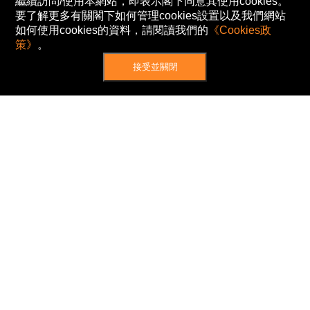
繼續訪問/使用本網站，即表示閣下同意其使用cookies。
要了解更多有關閣下如何管理cookies設置以及我們網站
如何使用cookies的資料，請閱讀我們的
《Cookies政
策》
。
接受並關閉
網站地圖
主頁
我的股票
新聞
專家/專題
港股動態
AH股
窩輪/牛熊
私隱政策
使用條款
免責及著作權聲明
Cookies政策
© Now TV Limited 2012-2026 著作權所有
所有資料或訊息僅作為參考之用。股票報價由
N2N-AFE (Hong Kong) Limited 提供。
The Basic Market Prices (BMP) service is provided
by Now TV Limited