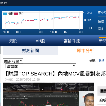
ow TV
香港
恒指
國企
恒指
國企
港股
AH股
窩輪/牛熊
新
標籤:
分析
【財經TOP SEARCH】內地MCV風暴對友
【分析】 2026/06/05 12:59
相
編