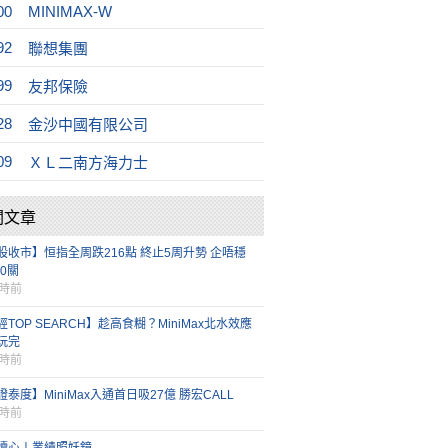
00
MINIMAX-W
92
聯想集團
99
友邦保險
28
金沙中國有限公司
09
ＸＬ二南方海力士
關文章
股收市】恒指全周跌216點 終止5周升勢 企唔穩
00關
小時前
TOP SEARCH】趁高食糊？MiniMax北水效應
玩完
小時前
證泰度】MiniMax入通首日吸27億 勝宏CALL
小時前