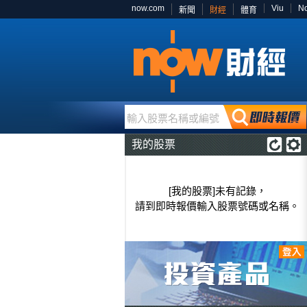
now.com
Viu
N
新聞
財經
體育
輸入股票名稱或編號
我的股票
[我的股票]未有記錄，
請到即時報價輸入股票號碼或名稱。