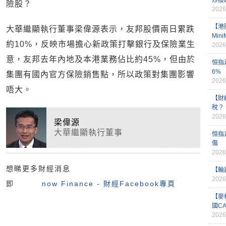
炒股
險股？
2026
【港
大華繼顯執行董事梁偉源表示，友邦股價兩日累跌
Min
約10%，反映市場擔心新政策打擊銀行及保險業生
2026
意，友邦去年內地及本港業務佔比約45%，但由於
恒指
6%
集團有國內官方保險銷售點，所以政策對集團影響
2026
唔大。
【財
稅？
2026
梁偉源
大華繼顯執行董事
恒指
傷
2026
想睇更多財經消息
【輪
2026
即
now Finance - 財經Facebook專頁
【麥
國CA
2026