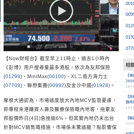
001
009
012
019
077
【Now財經台】截至早上11時止，過去1小時內
相
《彭博》用戶搜尋量最多港股，依次為友邦保險
【港
(
01299
)、MiniMax(
00100
)、XL二南方海力士
260
(
07709
)、聯想集團(
00992
)及金沙中國(
01928
)。
18
【財經
摩根大通認為，市場過度放大內地MCV監管憂慮，
隨時
19
即專程來港購買人壽及醫療保險嘅內地客，拖累友
邦股價昨日(4日)急挫逾6%，但其實內地仍未出台
【輪
22
針對MCV銷售嘅措施，市場係未驚過龍？點影響保