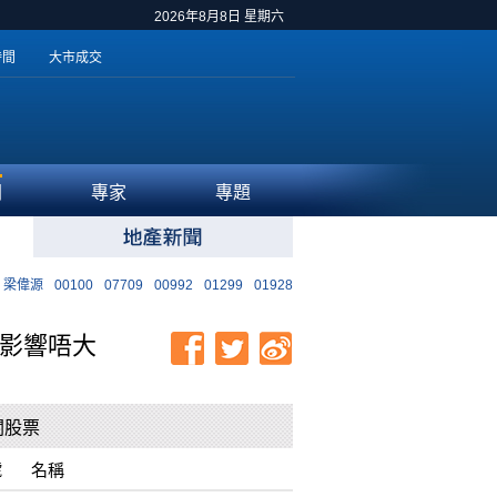
2026年8月8日 星期六
時間
大市成交
聞
專家
專題
梁偉源
00100
07709
00992
01299
01928
邦影響唔大
關股票
號
名稱