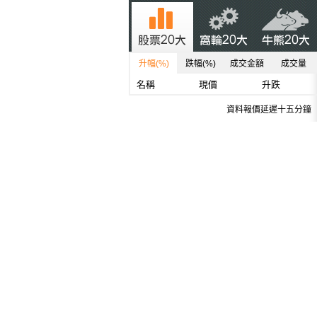
升幅(%)
跌幅(%)
成交金額
成交量
名稱
現價
升跌
資料報價延遲十五分鐘