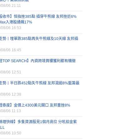
讀心丨業績照妖鏡
/08/06 21:11
股收市】恒指挫385點 插穿牛熊線 友邦挫近6%
iMax入港股通飆17%
/08/06 16:53
走勢丨埋單跌385點再失牛熊線及10天線 友邦插
/08/06 16:45
經TOP SEARCH】內資跨境買樓獲利都有機徵
/08/06 12:51
走勢丨半日跌452點失牛熊線 友邦瀉逾8%藍籌最
/08/06 12:38
證泰度】金價上4300美元關口 友邦重挫8%
/08/06 11:13
格理快線】多隻資源股見1個月高位 分吼招金紫
LL
/08/06 10:50