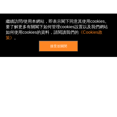
繼續訪問/使用本網站，即表示閣下同意其使用cookies。
要了解更多有關閣下如何管理cookies設置以及我們網站
如何使用cookies的資料，請閱讀我們的
《Cookies政
策》
。
接受並關閉
網站地圖
主頁
我的股票
新聞
專家/專題
港股動態
AH股
窩輪/牛熊
私隱政策
使用條款
免責及著作權聲明
Cookies政策
© Now TV Limited 2012-2026 著作權所有