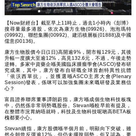
【Now財經台】截至早上11時止，過去1小時內《彭博》
搜尋量最多港股，依次為康方生物(09926)、泡泡瑪特
(09992)、聯想集團(00992)、建滔積層板(01888)及中國
儒意(00136)。
康方生物股價今日(1日)高開逾9%，開市報129元，其後
升幅一度擴大至逾12%，高見132.6元，不過，午後走勢
逆轉。多家中資藥企喺美國臨床腫瘤學會(ASCO)發布研
究成果，其中，康方發布自研嘅全球首創特異性抗體
「依沃西單抗」，並獲選喺ASCO主席大會(Plenary
Session)發表，係咪可以加強集團未來嘅研發及業務信
心？
富昌證券聯席董事譚朗蔚指，康方喺成個生物科技板塊
中，仍然係非常弱勢嘅股份。Stevan喺較早前有提及，
在整體市況胃納唔就時，科技及生物科技呢啲高BETA板
槐都要小心。
Stevan續指，康方股價喺半個月前，明顯向下突破，雖
然今朝曾反彈逾12%，但仍未擺脫弱勢，佢又認為，要