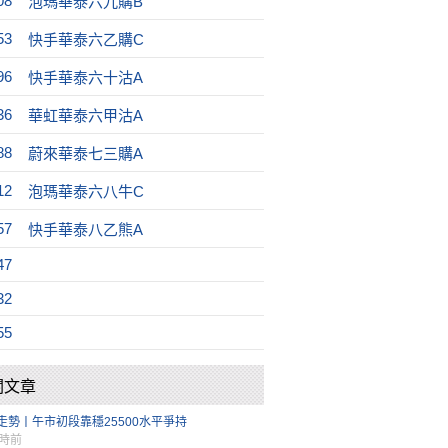
08
泡瑪華泰六九購B
53
快手華泰六乙購C
96
快手華泰六十沽A
36
華虹華泰六甲沽A
88
蔚來華泰七三購A
12
泡瑪華泰六八牛C
57
快手華泰八乙熊A
47
32
55
關文章
走勢丨午市初段靠穩25500水平爭持
小時前