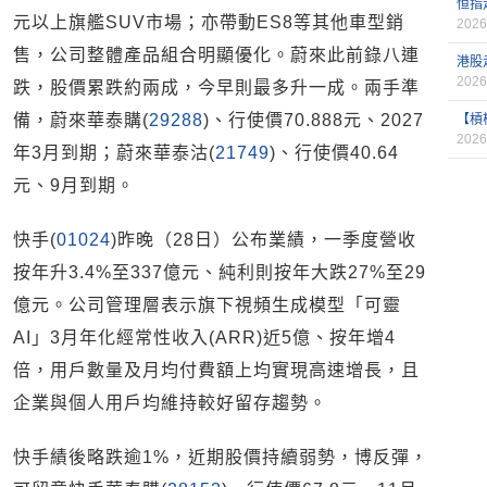
恒指
元以上旗艦SUV市場；亦帶動ES8等其他車型銷
2026
售，公司整體產品組合明顯優化。蔚來此前錄八連
港股
2026
跌，股價累跌約兩成，今早則最多升一成。兩手準
備，蔚來華泰購(
29288
)、行使價70.888元、2027
【槓
2026
年3月到期；蔚來華泰沽(
21749
)、行使價40.64
元、9月到期。
快手(
01024
)昨晚（28日）公布業績，一季度營收
按年升3.4%至337億元、純利則按年大跌27%至29
億元。公司管理層表示旗下視頻生成模型「可靈
AI」3月年化經常性收入(ARR)近5億、按年增4
倍，用戶數量及月均付費額上均實現高速增長，且
企業與個人用戶均維持較好留存趨勢。
快手績後略跌逾1%，近期股價持續弱勢，博反彈，