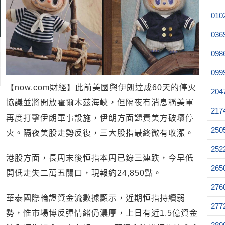
010
036
098
099
【now.com財經】此前美國與伊朗達成60天的停火
204
協議並將開放霍爾木茲海峽，但隔夜有消息稱美軍
217
再度打擊伊朗軍事設施，伊朗方面譴責美方破壞停
250
火。隔夜美股走勢反復，三大股指最終微有收漲。
252
港股方面，長周末後恒指本周已錄三連跌，今早低
265
開低走失二萬五關口，現報約24,850點。
276
華泰國際輪證資金流數據顯示，近期恒指持續弱
277
勢，惟市場博反彈情緒仍濃厚，上日有近1.5億資金