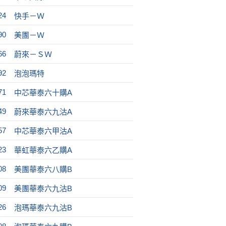
24
快手－Ｗ
90
美團－Ｗ
66
蔚來－ＳＷ
92
泡泡瑪特
71
中芯華泰六十購A
49
蔚來華泰六九沽A
57
中芯華泰六甲沽A
23
華虹華泰六乙購A
08
美團華泰六八購B
09
美團華泰六九沽B
26
泡瑪華泰六九沽B