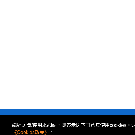
私隱政策
|
使用條款
|
免責及著作權聲明
|
繼續訪問/使用本網站，即表示閣下同意其使用cookies。
所有資料或訊息僅作為參考之用。股票報價由 N2N-AFE
《Cookies政策》
。
The Basic Market Prices (BMP) service is pr