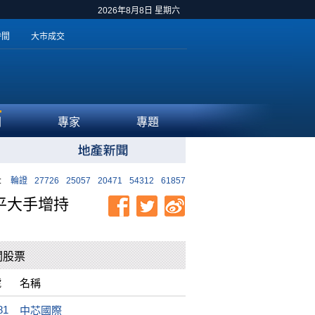
2026年8月8日 星期六
時間
大市成交
聞
專家
專題
:
輪證
27726
25057
20471
54312
61857
平大手增持
關股票
號
名稱
81
中芯國際