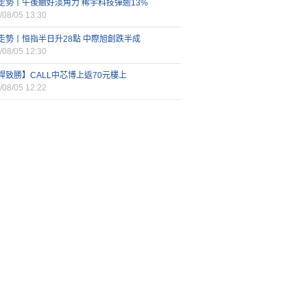
走勢丨午後續好淡角力 稀宇科技彈逾13%
/08/05 13:30
走勢丨恒指半日升28點 中際旭創跌半成
/08/05 12:30
桿致勝】CALL中芯博上返70元樓上
/08/05 12:22