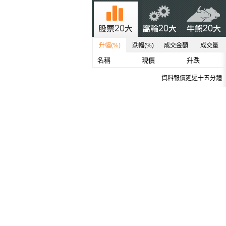
升幅(%)
跌幅(%)
成交金額
成交量
名稱
現價
升跌
資料報價延遲十五分鐘