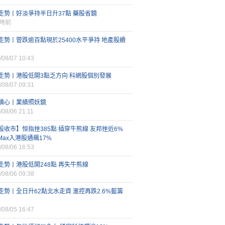
走勢丨好淡爭持半日升37點 藥股省鏡
小時前
走勢丨曾跌逾百點現於25400水平爭持 地產股續
/08/07 10:43
走勢丨港股低開3點乏方向 科網股個別發展
/08/07 09:31
讀心丨業績照妖鏡
/08/06 21:11
股收市】恒指挫385點 插穿牛熊線 友邦挫近6%
iMax入港股通飆17%
/08/06 16:53
走勢丨港股低開248點 再失牛熊線
/08/06 09:38
走勢丨全日升62點北水走資 滙控再跌2.6%藍籌
/08/05 16:47