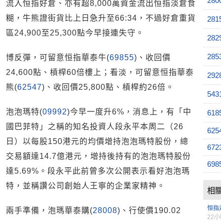
280
流入恒指好倉、亦有超8,000萬資金流出恒指淡倉食
糊，牛熊證街貨比上日急升至66:34，不過好倉重貨
281
區24,900至25,300點今早接連失守。
282
285
博反彈，可留意恒指華泰牛(
69855
)、收回價
24,600點、槓桿60倍樓上；看淡，可留意恒指華泰
292
熊(
62547
)、收回價25,800點、槓桿約26倍。
543
泡泡瑪特(
09992
)今早一度升6%，消息上，有「中
618
國巴菲特」之稱的知名投資人段永平本周二（26
625
日）以每股150港元的均價增持泡泡瑪特股份，總
672
交易額達14.7億港元，增持後持有的泡泡瑪特股份
698
達5.69%。段永平此前曾多次公開表示看好泡泡瑪
特，並稱讚公司創始人王寧的企業家精神。
相
恒指
兩手準備，泡瑪華泰購(
28008
)、行使價190.02
22