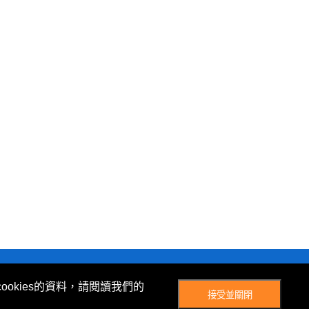
© Now TV Limited 2012-2026 著作權所有
ookies的資料，請閱讀我們的
接受並關閉