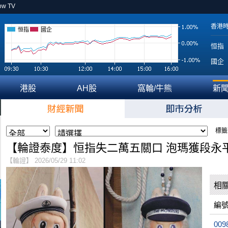
ow TV
香港
恒指
國企
恒指
國企
港股
AH股
窩輪/牛熊
新
標籤
【輪證泰度】恒指失二萬五關口 泡瑪獲段永
【輪證】 2026/05/29 11:02
相
編
009