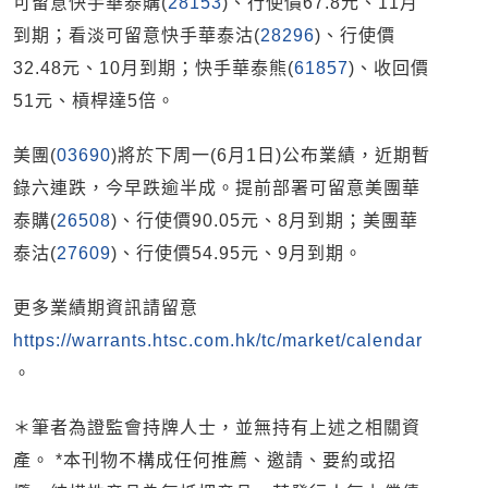
可留意快手華泰購(
28153
)、行使價67.8元、11月
到期；看淡可留意快手華泰沽(
28296
)、行使價
32.48元、10月到期；快手華泰熊(
61857
)、收回價
51元、槓桿達5倍。
美團(
03690
)將於下周一(6月1日)公布業績，近期暫
錄六連跌，今早跌逾半成。提前部署可留意美團華
泰購(
26508
)、行使價90.05元、8月到期；美團華
泰沽(
27609
)、行使價54.95元、9月到期。
更多業績期資訊請留意
https://warrants.htsc.com.hk/tc/market/calendar
。
＊筆者為證監會持牌人士，並無持有上述之相關資
產。 *本刊物不構成任何推薦、邀請、要約或招