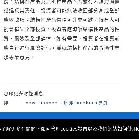
攬。結構性産品為無抵押産品。若發行人無力償債
或違反其責任，投資者可能無法收回部分甚或全部
應收款項。結構性產品價格可升亦可跌，持有人可
能會損失全部投資。投資者應瞭解結構性產品的性
質、風險及全部詳情。如有需要，投資者在投資前
應自行進行風險評估，並就結構性產品的合適性尋
求專業意見。
想睇更多財經消息
即
now Finance - 財經Facebook專頁
不歧視及不騷擾聲明
|
Cookies政策
要了解更多有關閣下如何管理cookies設置以及我們網站如何使用c
 (Hong Kong) Limited 提供。
ovided by Now TV Limited