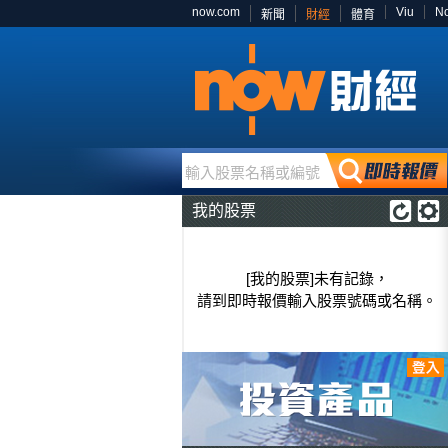
now.com
Viu
N
新聞
財經
體育
輸入股票名稱或編號
我的股票
[我的股票]未有記錄，
請到即時報價輸入股票號碼或名稱。