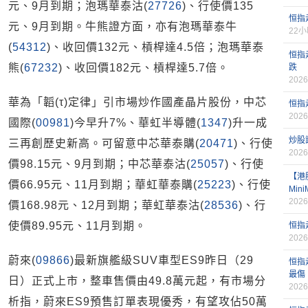
元、9月到期；泡瑪華泰沽(
27726
)、行使價135
恒指
元、9月到期。牛熊證方面，亦有泡瑪華泰牛
22
(
54312
)、收回價132元、槓桿達4.5倍；泡瑪華泰
恒指
熊(
67232
)、收回價182元、槓桿達5.7倍。
跌
2026
華為「韜(τ)定律」引市場炒作國產晶片股份，中芯
恒指
2026
國際(
00981
)今早升7%、華虹半導體(
1347
)升一成
炒股
三再創歷史新高。可留意中芯華泰購(
20471
)、行使
2026
價98.15元、9月到期；中芯華泰沽(
25057
)、行使
【港
價66.95元、11月到期；華虹華泰購(
25223
)、行使
Min
2026
價168.98元、12月到期；華虹華泰沽(
28536
)、行
使價89.95元、11月到期。
恒指
2026
蔚來(
09866
)最新旗艦級SUV車型ES9昨日（29
恒指
最傷
日）正式上市，整車售價由49.8萬元起，有市場分
2026
析指，蔚來ES9預售訂單表現優秀，有望攻佔50萬