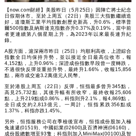
【now.com財經】美股昨日（5月25日）因陣亡將士紀念
日假期休市。至於上周五（22日）美股三大指數繼續造
好，道瓊斯工業平均指數創歷史新高，升0.6%，標準普
爾500指數及納斯達克指數亦升0.37%及0.19%，當中前
者更連續第八個星期上升，為2023年以來最長連升紀
錄。
A股方面，滬深兩市昨日（25日）均順利高收，上證綜合
指數全日均保持升勢，並以接近全日最高位收市，報
4,152點，上升0.96%；深證成份指數早段曾一度轉跌，
不過很快反彈並重拾升勢，最終升1.66%，收報15,856
點，兩市成交逾3.2萬億元人民幣。
至於港股上周五（22日）反彈，恒指最多曾升345點，
高見25,732點，其後升幅有所收窄，最終收報25,606
點，上升219點或0.86%，科指則升2.1%，報4,869點，
全日成交約2,813億元。一周計，恒指累跌356點或
1.37%，科指亦跌1.45%。
另外，恒指服務公司在季檢後宣布，恒指成份股加入極
兔速遞(01519)、中國鋁業(02600)及百濟神洲(06160)，
成份股總數增至93隻；科指則加入MiniMax(00100)及智