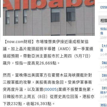
099
相
恒指
傷
13
【now.com財經】市場憧憬美伊接近達成框架協
【大
議，加上晶片龍頭超微半導體（AMD）第一季業績
度
1小
遠超預期，帶動亞洲主要股市於上周四（5月7日）
飆升，恒指一度高見26,669點。
【輪
1小
然而，當晚傳出美國軍方在霍爾木茲海峽攔截針對
【期
1小
三艘軍艦的攻擊，美股衝高後急回。受美伊軍事衝
【即
突再度升溫，以及滙豐(
00005
)業績不振雙重拖累，
線水
日韓股市於上周五（8日）從歷史高位回落，港股亦
1小
下跌232點，收報26,393點。
港股