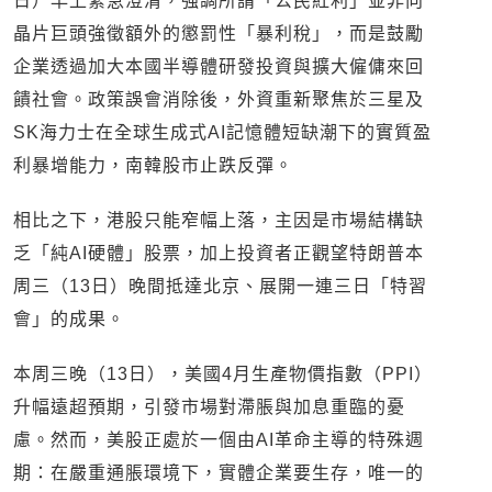
日）早上緊急澄清，強調所謂「公民紅利」並非向
晶片巨頭強徵額外的懲罰性「暴利稅」，而是鼓勵
企業透過加大本國半導體研發投資與擴大僱傭來回
饋社會。政策誤會消除後，外資重新聚焦於三星及
SK海力士在全球生成式AI記憶體短缺潮下的實質盈
利暴增能力，南韓股市止跌反彈。
相比之下，港股只能窄幅上落，主因是市場結構缺
乏「純AI硬體」股票，加上投資者正觀望特朗普本
周三（13日）晚間抵達北京、展開一連三日「特習
會」的成果。
本周三晚（13日），美國4月生產物價指數（PPI）
升幅遠超預期，引發市場對滯脹與加息重臨的憂
慮。然而，美股正處於一個由AI革命主導的特殊週
期：在嚴重通脹環境下，實體企業要生存，唯一的