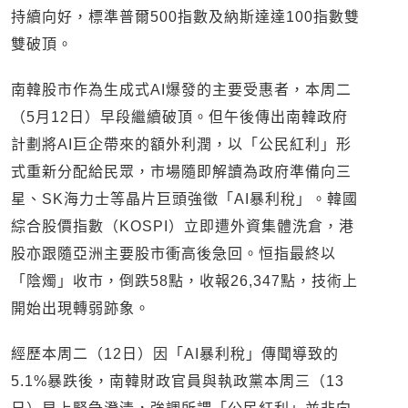
持續向好，標準普爾500指數及納斯達達100指數雙
雙破頂。
南韓股市作為生成式AI爆發的主要受惠者，本周二
（5月12日）早段繼續破頂。但午後傳出南韓政府
計劃將AI巨企帶來的額外利潤，以「公民紅利」形
式重新分配給民眾，市場隨即解讀為政府準備向三
星、SK海力士等晶片巨頭強徵「AI暴利稅」。韓國
綜合股價指數（KOSPI）立即遭外資集體洗倉，港
股亦跟隨亞洲主要股市衝高後急回。恒指最終以
「陰燭」收市，倒跌58點，收報26,347點，技術上
開始出現轉弱跡象。
經歷本周二（12日）因「AI暴利稅」傳聞導致的
5.1%暴跌後，南韓財政官員與執政黨本周三（13