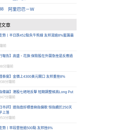
88
阿里巴巴－Ｗ
關文章
走勢丨半日跌452點失牛熊線 友邦瀉逾8%藍籌最
分鐘前
行報告】高盛、花旗:保險股在外圍急挫是反應過
時8分鐘前
證泰度】金價上4300美元關口 友邦重挫8%
時38分鐘前
指偉論】港股七絕地反擊 短期調整候高Long Put
時47分鐘前
日市評】道指造好標普納指偏軟 恒指續於250天
平上落
時53分鐘前
走勢丨早段曾挫逾500點 友邦挫8%