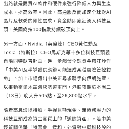
出路就是購買AI軟件和硬件來強行降低人力與生產
成本、提高效率。因此，高通脹反而加速全球對AI
晶片及軟體的剛性需求，資金隨即瘋狂湧入科技巨
頭，美國納指100指數持續破頂向上。
另一方面，Nvidia（英偉達）CEO黃仁勳及
Tesla（特斯拉）CEO馬斯克等十多位科技巨頭親
自隨同特朗普赴華，進一步觸發全球資金瘋狂炒作
「中美AI及半導體供應鏈可能達成某種風險管控豁
免」。加上市場傳出中美正尋求聯手向伊朗施壓，
以推動霍爾木茲海峽航道重開，港股夜期於本周三
（13日）晚大升505點，至26,800點水平。
隨着高息環境持續，手握巨額現金、無債務壓力的
科技巨頭成為資金實質上的「避險資產」。若中美
經貿關係藉「特習會」緩和，外資對中概科技股的