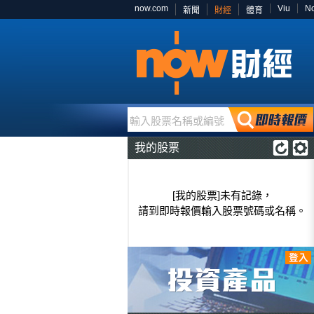
now.com
Viu
N
新聞
財經
體育
輸入股票名稱或編號
我的股票
[我的股票]未有記錄，
請到即時報價輸入股票號碼或名稱。