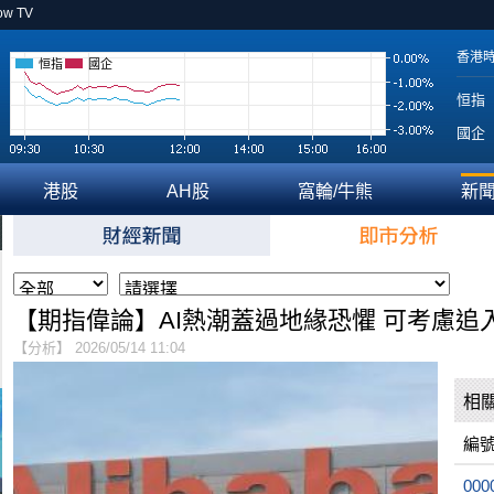
ow TV
香港
恒指
國企
恒指
國企
港股
AH股
窩輪/牛熊
新
【期指偉論】AI熱潮蓋過地緣恐懼 可考慮追
【分析】 2026/05/14 11:04
相
編
000