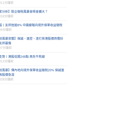
時11分鐘前
家分析】險企徵稅風暴會唔會擴大？
時18分鐘前
股丨友邦挫逾8% 中國據報向境外保單收益徵稅
時4分鐘前
稅風暴突襲】保誠、滙控、渣打英港股價齊攬炒
友邦最傷
時7分鐘前
走勢丨港股低開248點 再失牛熊線
時13分鐘前
稅風暴】傳內地向境外保單收益徵稅20% 保誠滙
敦股價急瀉
時28分鐘前