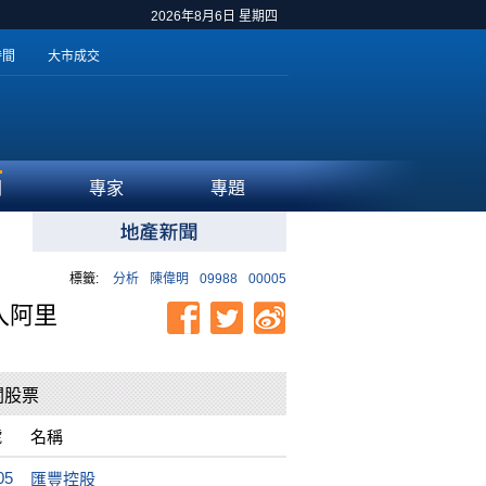
2026年8月6日 星期四
時間
大市成交
聞
專家
專題
標籤:
分析
陳偉明
09988
00005
入阿里
關股票
號
名稱
05
匯豐控股