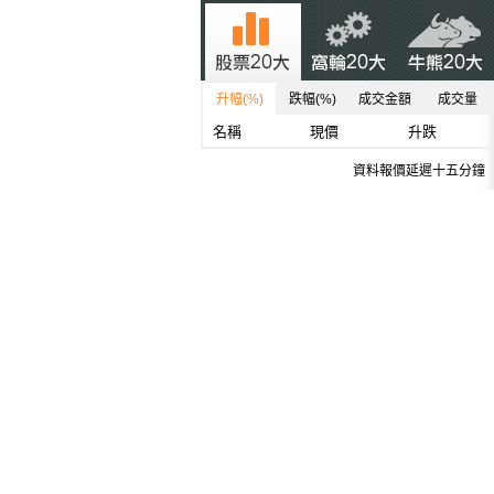
升幅(%)
跌幅(%)
成交金額
成交量
名稱
現價
升跌
資料報價延遲十五分鐘