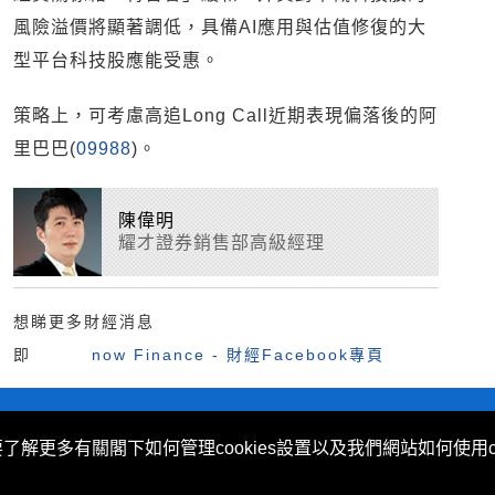
風險溢價將顯著調低，具備AI應用與估值修復的大
型平台科技股應能受惠。
策略上，可考慮高追Long Call近期表現偏落後的阿
里巴巴(
09988
)。
陳偉明
耀才證券銷售部高級經理
想睇更多財經消息
即
now Finance - 財經Facebook專頁
不歧視及不騷擾聲明
|
Cookies政策
要了解更多有關閣下如何管理cookies設置以及我們網站如何使用c
 (Hong Kong) Limited 提供。
ovided by Now TV Limited