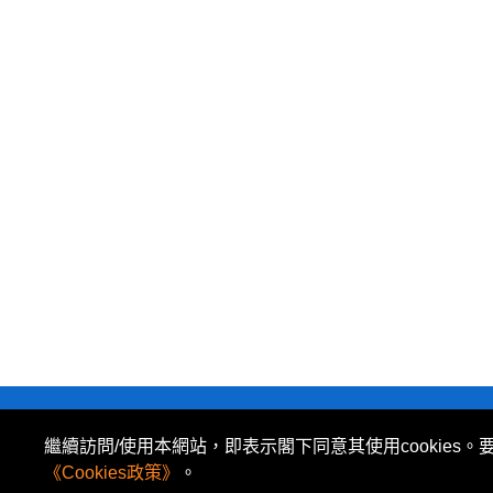
私隱政策
|
使用條款
|
免責及著作權聲明
|
繼續訪問/使用本網站，即表示閣下同意其使用cookies。
所有資料或訊息僅作為參考之用。股票報價由 N2N-AFE
《Cookies政策》
。
The Basic Market Prices (BMP) service is pr