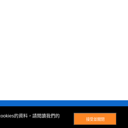
© Now TV Limited 2012-2026 著作權所有
ookies的資料，請閱讀我們的
接受並關閉