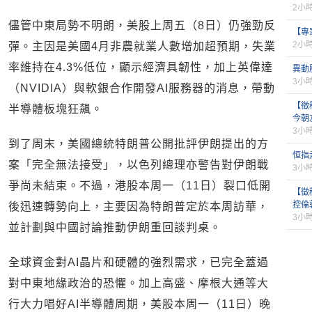
2小
儘管中東局勢不明朗，美股上周五（8日）仍強勁反
【專
2小
彈。主因是美國4月非農就業人數增加超預期，失業
率維持在4.3%低位，顯示經濟具韌性，加上英偉達
異動
3小
（NVIDIA）與軟銀合作開發AI服務器的消息，帶動
【徵
半導體板塊狂飆。
今朝
3小
到了周末，美國總統特朗普公開批評伊朗提出的方
恒指
案「完全無法接受」，以色列總理亦警告對伊朗戰
3小
爭尚未結束。不過，港股本周一（11日）裂口低開
【徵
控倫
後迅速轉勢向上，主要因為特朗普定於本周訪華，
3小
並計劃與中國討論推動伊朗重回談判桌。
全球資金對AI晶片和硬體的強烈需求，已完全蓋過
對中東地緣政治的恐懼。加上高盛、摩根大通等大
行大力唱好AI半導體周期，美股本周一（11日）晚