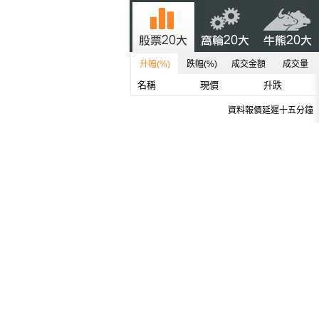
升幅(%)
跌幅(%)
成交金額
成交量
名稱
現價
升跌
資料報價延遲十五分鐘