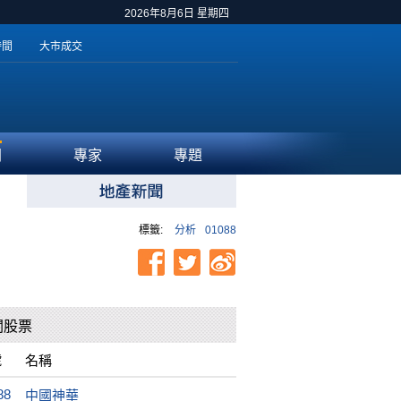
2026年8月6日 星期四
時間
大市成交
聞
專家
專題
標籤:
分析
01088
關股票
號
名稱
88
中國神華