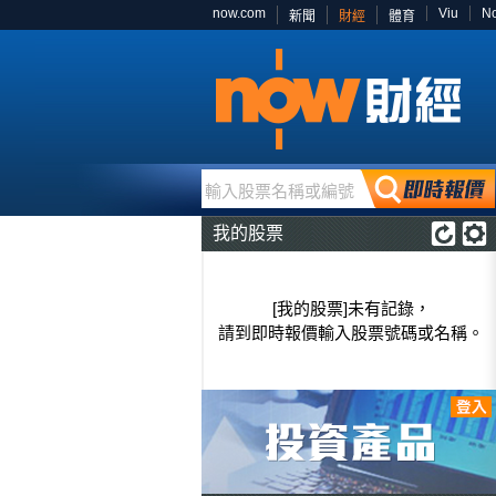
now.com
Viu
N
新聞
財經
體育
輸入股票名稱或編號
我的股票
[我的股票]未有記錄，
請到即時報價輸入股票號碼或名稱。