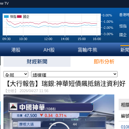
ow TV
香港
恒指
國企
恒指
國企
港股
AH股
窩輪/牛熊
新
【大行報告】瑞銀:神華短債飆抵銷注資利好
【分析】 2026/04/27 11:56
相
編
010