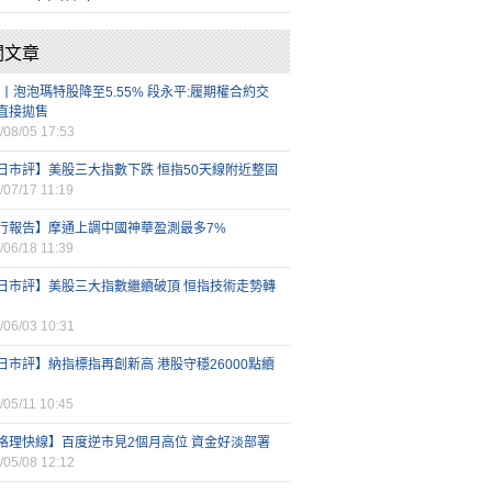
關文章
92丨泡泡瑪特股降至5.55% 段永平:履期權合約交
直接拋售
/08/05 17:53
日市評】美股三大指數下跌 恒指50天線附近整固
/07/17 11:19
行報告】摩通上調中國神華盈測最多7%
/06/18 11:39
日市評】美股三大指數繼續破頂 恒指技術走勢轉
/06/03 10:31
日市評】納指標指再創新高 港股守穩26000點續
/05/11 10:45
格理快線】百度逆市見2個月高位 資金好淡部署
/05/08 12:12