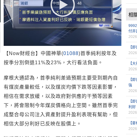
相
99
付非
2026
【即
【Now財經台】中國神華(
01088
)首季純利按年及
2026
按季分別倒退11%及23%，大行看法負面。
【大
2026
摩根大通認為，首季純利差過預期主要受到期內自
【即
強
有煤炭產量較低，以及煤炭均價下跌等因素影響，
2026
相信在需求放緩，以及政府對供應的干預等因素
【即
下，將會限制今年煤炭價格向上空間。雖然首季完
利好
2026
成整合母公司注入資產對提升盈利表現有幫助，但
相信大部分利好已反映在股價上。
【麥
2026