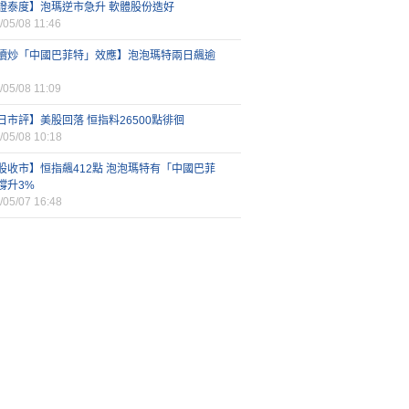
證泰度】泡瑪逆市急升 軟體股份造好
/05/08 11:46
續炒「中國巴菲特」效應】泡泡瑪特兩日飆逾
/05/08 11:09
日市評】美股回落 恒指料26500點徘徊
/05/08 10:18
股收市】恒指飆412點 泡泡瑪特有「中國巴菲
撐升3%
/05/07 16:48