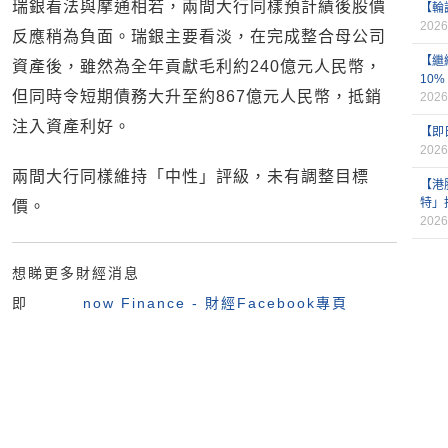
瑞銀看法與摩通相若，兩間大行同樣預計績後股價
【輪
2026
反應稍為負面。瑞銀主要看淡，在完成整合母公司
【繼
資產後，雖然為全年貢獻毛利約240億元人民幣，
10%
但同時令短期債務大升至約867億元人民幣，抵銷
2026
注入資產利好。
【即
2026
兩間大行同樣維持「中性」評級，未有調整目標
【港
特」
價。
2026
想睇更多財經消息
即
now Finance - 財經Facebook專頁