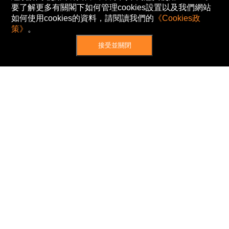
要了解更多有關閣下如何管理cookies設置以及我們網站
如何使用cookies的資料，請閱讀我們的
《Cookies政
策》
。
接受並關閉
網站地圖
主頁
我的股票
新聞
專家/專題
港股動態
AH股
窩輪/牛熊
私隱政策
使用條款
免責及著作權聲明
Cookies政策
© Now TV Limited 2012-2026 著作權所有
所有資料或訊息僅作為參考之用。股票報價由
N2N-AFE (Hong Kong) Limited 提供。
The Basic Market Prices (BMP) service is provided
by Now TV Limited