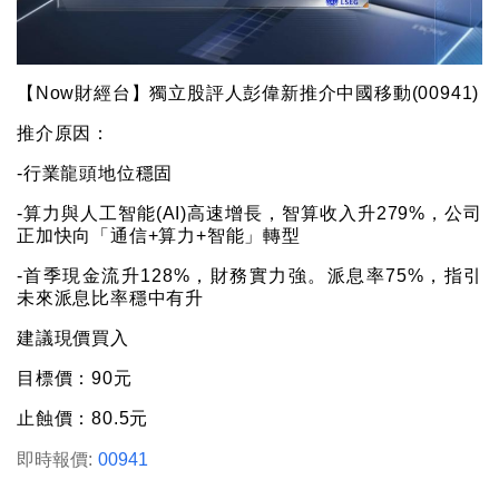
【Now財經台】獨立股評人彭偉新推介中國移動(00941)
推介原因：
-行業龍頭地位穩固
-算力與人工智能(AI)高速增長，智算收入升279%，公司
正加快向「通信+算力+智能」轉型
-首季現金流升128%，財務實力強。派息率75%，指引
未來派息比率穩中有升
建議現價買入
目標價：90元
止蝕價：80.5元
即時報價:
00941