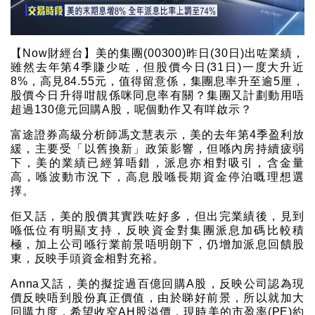
【Now財經台】美的集團(00300)昨日(30日)出咗業績，
雖然去年第4季賺少咗，但股價今日(31日)一度大升近
8%，高見84.55元，值得留意係，集團息率升至逾5厘，
股價今日升得咁靚係咪同息率有關？集團又計劃動用唔
超過130億元回購A股，呢個動作又有咩啟示？
富途證券高級分析師馮文慧表示，美的去年第4季盈利放
緩，主要受「以舊換新」政策影響，但喺內房持續疲弱
下，美的業績已經算唔錯，派息亦相對吸引，含金量
高，喺波動市況下，高息股喺長期資金停泊嘅理想選
擇。
佢又話，美的股價其實跌咗好多，但出完業績後，見到
喺低位有明顯支持，反映資金對集團派息加碼比較積
極，加上公司喺行業前景唔明朗下，仍增加派息回饋股
東，反映手頭資金相對充裕。
Anna又話，美的擬掟過百億回購A股，反映公司認為現
價反映唔到股份真正價值，由於睇好前景，所以就加大
回購力度，希望收窄AH股溢價，現時美的市盈率(PE)約