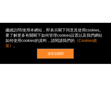
繼續訪問/使用本網站，即表示閣下同意其使用cookies。
要了解更多有關閣下如何管理cookies設置以及我們網站
如何使用cookies的資料，請閱讀我們的
《Cookies政
策》
。
接受並關閉
網站地圖
主頁
我的股票
新聞
專家/專題
港股動態
AH股
窩輪/牛熊
私隱政策
使用條款
免責及著作權聲明
Cookies政策