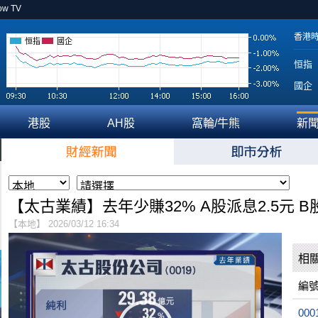
ow TV
香港
恒指
國企
恒指
國企
港股
AH股
窩輪/牛熊
新
【太古業績】去年少賺32% A股派息2.5元 B股
【本地】 2026/03/12 16:34
相
編
000