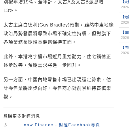
別按年增19%。全年計，太古A及太古B派息增
【大
2026
13%。
【港
2026
太古主席白德利(Guy Bradley)預期，雖然中東地緣
【國
政治局勢發展將導致市場不確定性持續，但對旗下
2026
各項業務長期增長機遇保持正面。
【港
2026
此外，本港寫字樓市場近月重拾動力，住宅銷情正
逐步改善，預期需求將進一步回升。
另一方面，中國內地零售市場已出現穩定跡象，估
計零售業將逐步向好，零售商亦對前景維持審慎樂
觀。
想睇更多財經消息
即
now Finance - 財經Facebook專頁