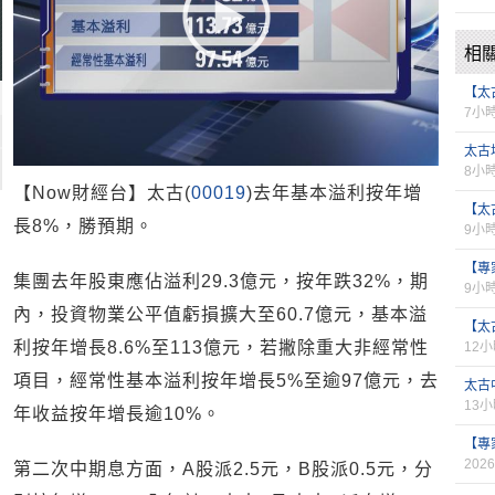
相
【太
7小
太古
8小
【Now財經台】太古(
00019
)去年基本溢利按年增
【太
長8%，勝預期。
9小
【專
集團去年股東應佔溢利29.3億元，按年跌32%，期
9小
內，投資物業公平值虧損擴大至60.7億元，基本溢
【太
利按年增長8.6%至113億元，若撇除重大非經常性
12
項目，經常性基本溢利按年增長5%至逾97億元，去
太古
13
年收益按年增長逾10%。
【專
2026
第二次中期息方面，A股派2.5元，B股派0.5元，分