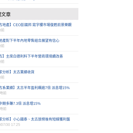
關文章
古地產】CEO彭國邦:寫字樓市場復甦前景樂觀
時前
地產對下半年內地零售組合展望有信心
時前
古】主席白德利料下半年營商環境續改善
時前
家分析】太古業績收貨
時前
古系業績】太古半年盈利飆逾7倍 派息增15%
小時前
中期多賺7.3倍 派息增15%
小時前
家分析】小心國泰、太古放榜後有短線獲利盤
/07/30 17:25