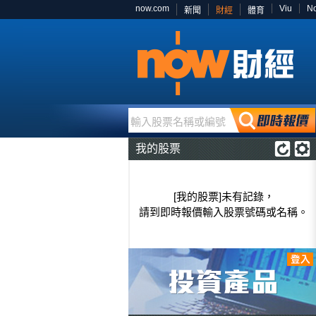
now.com
Viu
N
新聞
財經
體育
輸入股票名稱或編號
我的股票
[我的股票]未有記錄，
請到即時報價輸入股票號碼或名稱。