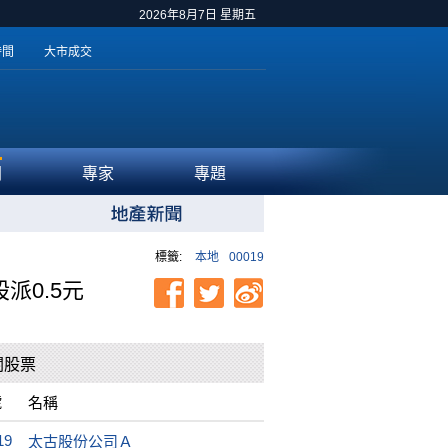
2026年8月7日 星期五
時間
大市成交
聞
專家
專題
標籤:
本地
00019
派0.5元
關股票
號
名稱
19
太古股份公司Ａ