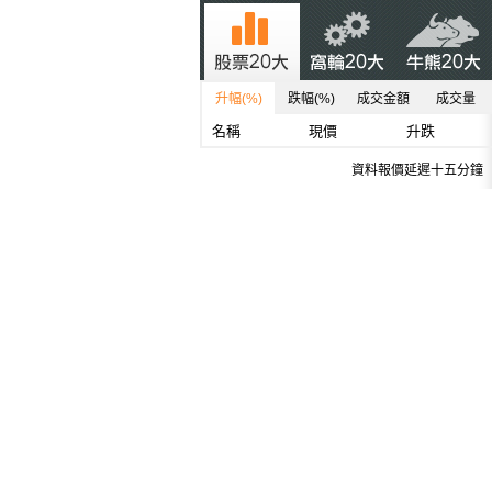
升幅(%)
跌幅(%)
成交金額
成交量
名稱
現價
升跌
資料報價延遲十五分鐘