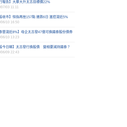
行報告】大摩大升太古目標價22%
/07/03 11:11
股收市】恒指再挫157點 連跌6日 滙控瀉近5%
/06/10 16:50
泰曾瀉近8%】母企太古發47億可換國泰股份債券
/06/10 13:23
股今日睇】太古發行換股債 變相要減持國泰？
/06/09 22:43