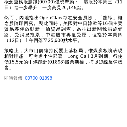
概念重磅股騰訊(00700)強勢帶動下，港股於本周三（11
日）進一步攀升，一度高見26,149點。
然而，內地指出OpenClaw存在安全風險，「龍蝦」概
念股隨即回落。與此同時，美國對中日韓歐等16個主要
貿易夥伴啟動新一輪貿易調查，為推出新關稅措施鋪
路。受消息拖累，中港股市再度受壓，恒指於本周四
（12日）上午回落至25,600點水平。
策略上，大市目前維持反覆上落格局，惟煤炭板塊表現
相對理想，可考慮小注部署，Long Call 3月到期、行使
價15.5元的中煤能源(01898)股票期權，捕捉短線反彈機
會。
即時報價:
00700
01898