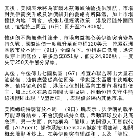
其後，美國表示將為霍爾木茲海峽油輪提供護航，市場
對美伊衝突升級及油價飆升的憂慮有所降溫。加上市場
憧憬內地「兩會」或推出穩經濟政策，港股跟隨外圍回
穩，恒指於上周五（6日）回升至25,806點。
惟伊朗不願無條件讓步，市場愈益擔心美伊衝突演變為
持久戰，國際油價一度飆升至近每桶120美元，拖累亞洲
區股市於本周一（9日）全線向下。恒指裂口低開，迅速
跌穿上周低位，最多急瀉851點，低見24,906點，一度
失守250天牛熊分界線。
其後，午後傳出七國集團（G7）將宣布聯合釋出大量石
油儲備，油價應聲從高位回落，帶動亞太區股市跌幅收
窄。值得留意的是，港股估值對比區內主要市場相對便
宜，加上北水在急跌期間大舉吸納，推動恒指失守牛熊
線後隨即出現「V型反彈」，表現優於區內其他市場。
美國總統特朗普於本周一（9日）晚表示，與伊朗的戰爭
可能即將結束，不會演變成持久戰，帶動環球股市見底
急彈。另一方面，內地稱為「龍蝦」的開源人工智能代
理（AI Agent）操作系統OpenClaw掀起市場熱潮，相關
概念股顯著炒上。在美伊衝突有望緩和，以及「龍蝦」