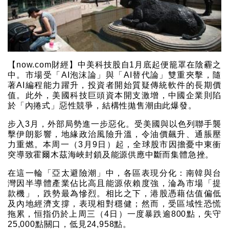
【now.com財經】中美科技股自1月底起便籠罩在陰霾之
中。市場受「AI泡沫論」與「AI替代論」雙重夾擊，隨
著AI編程能力躍升，投資者開始質疑傳統軟件的長期價
值。此外，美國科技巨頭資本開支激增，中國企業則陷
於「內捲式」惡性競爭，結構性拋售潮由此爆發。
步入3月，外部局勢進一步惡化。受美國與以色列聯手襲
擊伊朗影響，地緣政治風險升溫，令油價飆升、通脹壓
力重燃。本周一（3月9日）起，全球股市因擔憂中東衝
突導致霍爾木茲海峽封鎖及能源供應中斷而集體急挫。
在這一輪「亞太避險潮」中，各區表現分化：南韓與台
灣因半導體產業佔比高且能源依賴度強，淪為市場「提
款機」，跌勢最為慘烈。相比之下，港股憑藉估值偏低
及內地經濟支撐，表現相對穩健；然而，受區域性恐慌
拖累，恒指仍於上周三（4日）一度暴跌逾800點，失守
25,000點關口，低見24,958點。