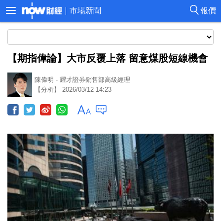
市場新聞
報價
【期指偉論】大市反覆上落 留意煤股短線機會
陳偉明 - 耀才證券銷售部高級經理
【分析】 2026/03/12 14:23