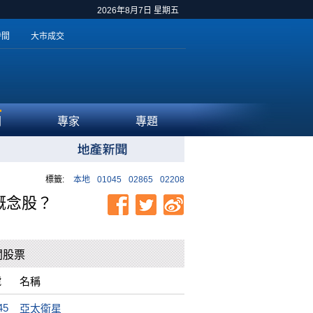
2026年8月7日 星期五
時間
大市成交
聞
專家
專題
標籤:
本地
01045
02865
02208
」概念股？
關股票
號
名稱
45
亞太衛星