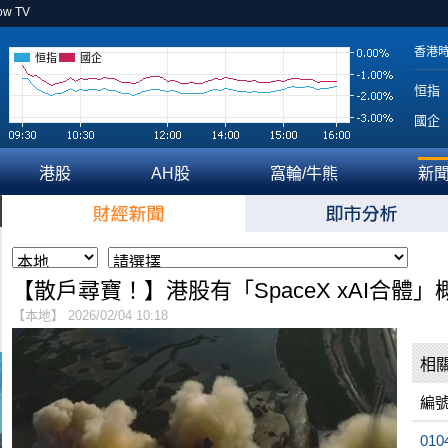
ow TV
香港
恒指
國企
恒指
國企
港股
AH股
窩輪/牛熊
新
【散戶尋寶！】港股有「SpaceX xAI合體
【本地】 2026/02/04 10:18
相
編
010