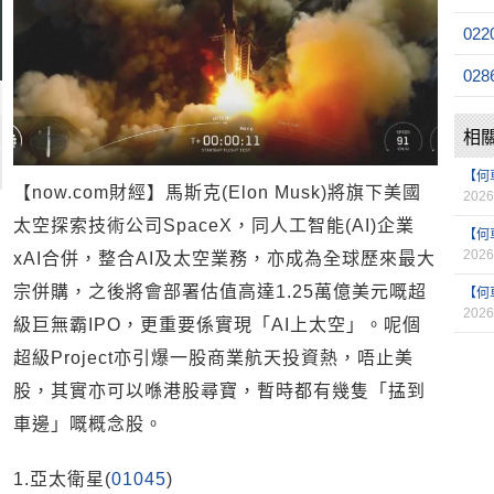
022
028
相
【何
【now.com財經】馬斯克(Elon Musk)將旗下美國
2026
太空探索技術公司SpaceX，同人工智能(AI)企業
【何
2026
xAI合併，整合AI及太空業務，亦成為全球歷來最大
宗併購，之後將會部署估值高達1.25萬億美元嘅超
【何
2026
級巨無霸IPO，更重要係實現「AI上太空」。呢個
超級Project亦引爆一股商業航天投資熱，唔止美
股，其實亦可以喺港股尋寶，暫時都有幾隻「掹到
車邊」嘅概念股。
1.亞太衛星(
01045
)