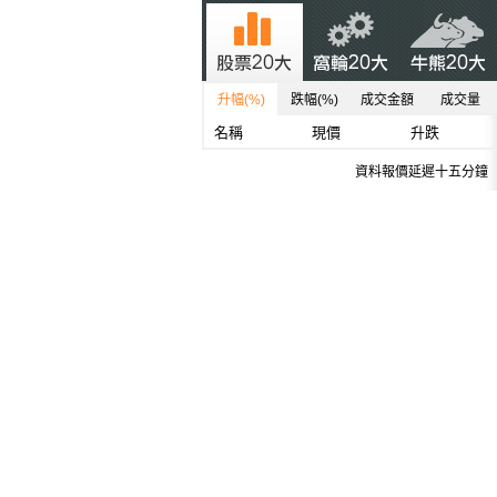
升幅(%)
跌幅(%)
成交金額
成交量
名稱
現價
升跌
資料報價延遲十五分鐘