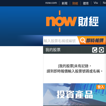
now.com
Viu
N
新聞
財經
體育
輸入股票名稱或編號
我的股票
[我的股票]未有記錄，
請到即時報價輸入股票號碼或名稱。