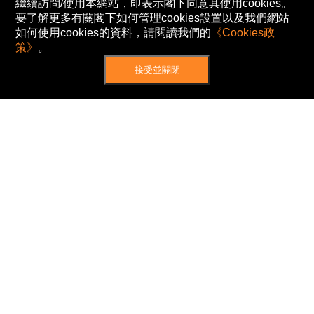
繼續訪問/使用本網站，即表示閣下同意其使用cookies。
要了解更多有關閣下如何管理cookies設置以及我們網站
如何使用cookies的資料，請閱讀我們的
《Cookies政
策》
。
接受並關閉
網站地圖
主頁
我的股票
新聞
專家/專題
港股動態
AH股
窩輪/牛熊
私隱政策
使用條款
免責及著作權聲明
Cookies政策
© Now TV Limited 2012-2026 著作權所有
所有資料或訊息僅作為參考之用。股票報價由
N2N-AFE (Hong Kong) Limited 提供。
The Basic Market Prices (BMP) service is provided
by Now TV Limited