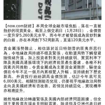
【now.com財經】本周全球金融市場焦點，落在一直被
熱炒的現貨黃金。截至上個交易日（1月28日），金價曾
一度升穿5,260美元水平。而今年才被發掘成為當炒對象
的白銀，亦在本周創下52周新高，直逼120美元水平。
貴金屬漲勢難止，相信源於近日特朗普的匪夷所思行
為，令地緣政局持續不穩及緊張，在動盪局勢下觸發避
險情緒升溫，加上投資者對美元持續疲弱、實質利率下
降及美國高通脹環境下的經濟前景產生憂慮，各種不利
因素共同推動，令貴金屬成為主要資金避難所，驅使金
價在今年不足一個月內累積驚人升幅，並持續創下歷史
新高。外資投行紛紛調高金價預測，估計今年底可見
6,000美元。相關預測能否兌現，仍要視乎地緣政治局勢
走向及美國經濟有否改善。若情況持續惡化，實現機率
亦相應提升。
雖然地緣政治轉趨緊張及美國內部經濟問題困擾，但全
球主要股票市場未見明顯震盪。除道指及亞洲代表日經