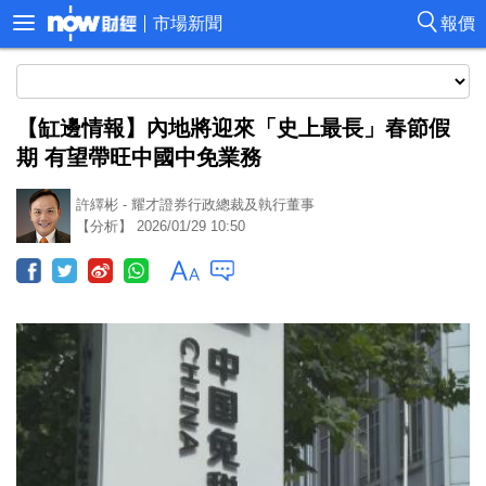
市場新聞
報價
【缸邊情報】內地將迎來「史上最長」春節假
期 有望帶旺中國中免業務
許繹彬 - 耀才證券行政總裁及執行董事
【分析】 2026/01/29 10:50