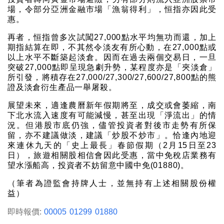
場，令部分亞洲金融市場「漁翁得利」，恒指亦因此受
惠。
再者，恒指曾多次試闖27,000點水平均無功而還，加上
期指結算在即，不其然令淡友有所心動，在27,000點或
以上水平不斷築起淡倉。因而在過去兩個交易日，一旦
突破27,000點即呈現急劇升勢，某程度亦是「夾淡倉」
所引發，將積存在27,000/27,300/27,600/27,800點的熊
證及淡倉衍生產品一舉屠殺。
展望未來，適逢農曆新年假期將至，成交或會萎縮，南
下北水流入速度有可能減慢，甚至出現「淨流出」的情
況。但港股市底仍強，儘管投資者對後市走勢有所保
留，亦不建議做淡，建議「炒股不炒市」。恰逢內地迎
來連休九天的「史上最長」春節假期（2月15日至23
日），旅遊相關股相信會因此受惠，當中免稅店業務有
望水漲船高，投資者不妨留意中國中免(01880)。
（筆者為證監會持牌人士，並無持有上述相關股份權
益）
即時報價:
00005
01299
01880