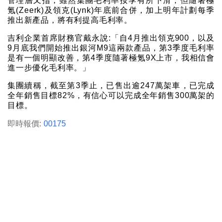
管理層又指，雖然集團毛利率按季有所下滑，但隨著極
氪(Zeerk)及領克(Lynk)年底前合併，加上明年計劃每季
推出新產品，將有利提高毛利率。
吉利企業首席財務官戴永說:「自4月推出領克900，以及
9月底我們開始推出銀河M9這兩款產品，第3季度毛利率
是有一個明顯改善，第4季度隨著極氪9X上市，我相信會
進一步優化毛利率。」
集團續稱，截至第3季止，已售出逾247萬架車，已完成
全年銷售目標82%，有信心可以完成全年銷售300萬架的
目標。
即時報價:
00175