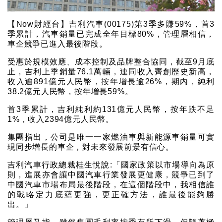
【Now財經台】吉利汽車(00175)第3季多賺59%，首3
季累計，汽車銷量已完成全年目標80%，管理層相信，
車企競爭已進入最後階段。
受惠於規模效應、成本控制及品牌整合協同，截至9月底
止，吉利上季銷量76.1萬輛，連同收入齊創歷史新高，
收入逾891億元人民幣，按年增長逾26%，期內，純利
38.2億元人民幣，按年增長59%。
首3季累計，吉利純利約131億元人民幣，按年跌不足
1%，收入2394億元人民幣。
集團指出，公司是唯一一家燃油車與新能源車銷量可實
現同步增長的車企，對未來發展前景有信心。
吉利汽車行政總裁桂生悅說:「國家政策以市場導向為原
則，進展亦會讓中國汽車行業發展更健康，競爭已到了
中國汽車市場布局最後階段，在這個階段中，我相信誰
的戰略定力底蘊更強，更正確方法，誰最後能夠勝
出。」