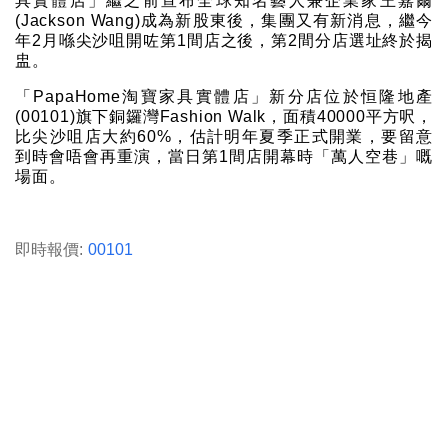
具實體店」繼之前宣布全球知名藝人兼企業家王嘉爾
(Jackson Wang)成為新股東後，集團又有新消息，繼今
年2月喺尖沙咀開咗第1間店之後，第2間分店選址終於揭
盅。
「PapaHome淘寶家具實體店」新分店位於恒隆地產
(00101)旗下銅鑼灣Fashion Walk，面積40000平方呎，
比尖沙咀店大約60%，估計明年夏季正式開業，要留意
到時會唔會再重演，當日第1間店開幕時「萬人空巷」嘅
場面。
即時報價:
00101