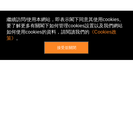
繼續訪問/使用本網站，即表示閣下同意其使用cookies。
要了解更多有關閣下如何管理cookies設置以及我們網站
如何使用cookies的資料，請閱讀我們的
《Cookies政
策》
。
接受並關閉
網站地圖
主頁
我的股票
新聞
專家/專題
港股動態
AH股
窩輪/牛熊
私隱政策
使用條款
免責及著作權聲明
Cookies政策
© Now TV Limited 2012-2026 著作權所有
所有資料或訊息僅作為參考之用。股票報價由