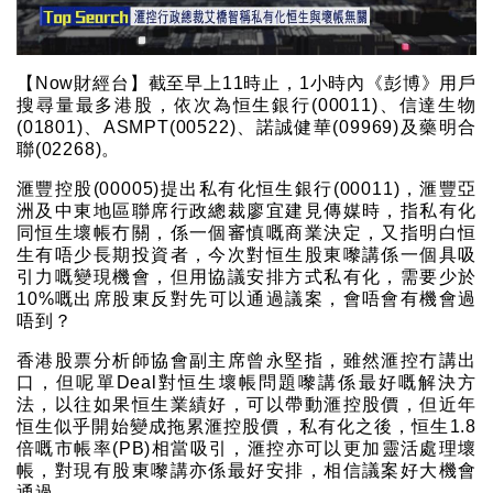
【Now財經台】截至早上11時止，1小時內《彭博》用戶
搜尋量最多港股，依次為恒生銀行(00011)、信達生物
(01801)、ASMPT(00522)、諾誠健華(09969)及藥明合
聯(02268)。
滙豐控股(00005)提出私有化恒生銀行(00011)，滙豐亞
洲及中東地區聯席行政總裁廖宜建見傳媒時，指私有化
同恒生壞帳冇關，係一個審慎嘅商業決定，又指明白恒
生有唔少長期投資者，今次對恒生股東嚟講係一個具吸
引力嘅變現機會，但用協議安排方式私有化，需要少於
10%嘅出席股東反對先可以通過議案，會唔會有機會過
唔到？
香港股票分析師協會副主席曾永堅指，雖然滙控冇講出
口，但呢單Deal對恒生壞帳問題嚟講係最好嘅解決方
法，以往如果恒生業績好，可以帶動滙控股價，但近年
恒生似乎開始變成拖累滙控股價，私有化之後，恒生1.8
倍嘅市帳率(PB)相當吸引，滙控亦可以更加靈活處理壞
帳，對現有股東嚟講亦係最好安排，相信議案好大機會
通過。