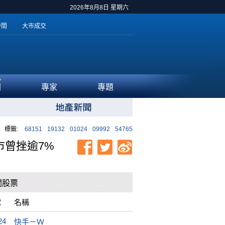
2026年8月8日 星期六
時間
大市成交
聞
專家
專題
標籤:
68151
19132
01024
09992
54765
市曾挫逾7%
關股票
號
名稱
24
快手－Ｗ