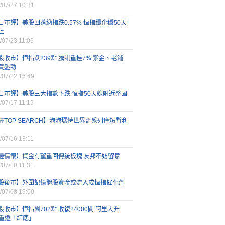
/07/27 10:31
日市評】美股回落納指跌0.57% 恒指續企穩50天
上
/07/23 11:06
股收市】恒指跌239點 騰訊重挫7% 紫金、老鋪
買盤勁
/07/22 16:49
日市評】美股三大指數下跌 恒指50天線附近整固
/07/17 11:19
經TOP SEARCH】泡泡瑪特世界盃系列僅短暫利
/07/16 13:11
邊情報】資金有望重回傳統板塊 友邦不妨留意
/07/10 11:31
股後市】外圍記憶體股資金或流入成恒指催化劑
/07/08 19:00
股收市】恒指飆702點 收復24000關 阿里大升
%重返「紅底」