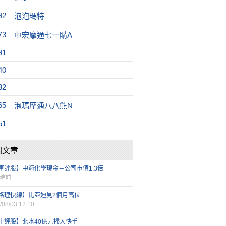
92
泡泡瑪特
73
中宏摩通七一購A
91
40
32
65
泡瑪摩通八八熊N
51
關文章
車評股】中海化學現金＝公司市值1.3倍
小時前
格理快線】比亞迪見2個月高位
/08/03 12:10
車評股】北水40億元掃入快手