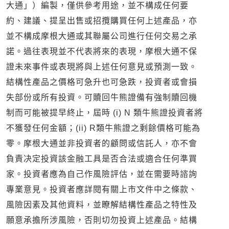
大通」）編製，僅供參考用途，並不構成任何要
約、建議、提呈出售或招攬購買任何上述產品，亦
並不構成摩根大通或其聯屬公司進行任何交易之承
諾。過往表現並不代表將來的表現，摩根大通不保
證未來事件或表現將與上述任何意見或預測一致。
結構性產品之價格可急升也可急跌，投資者或會損
失部份或所有投資。可贖回牛熊證備有強制贖回機
制而可能被提早終止，屆時 (i) N 類牛熊證投資者將
不獲發任何金額；(ii) R類牛熊證之剩餘價格可能為
零。摩根大通並非投資者的顧問或信託人，亦不會
負責决定投資該金融工具是否合法或適合任何準買
家。投資者應為自己作風險評估，並在需要時諮詢
專業意見。投資者應詳閱有關上市文件中之條款、
風險因素及其他資料，並瞭解結構性產品之特性及
願意承擔所涉風險，否則切勿投資上述產品。結構