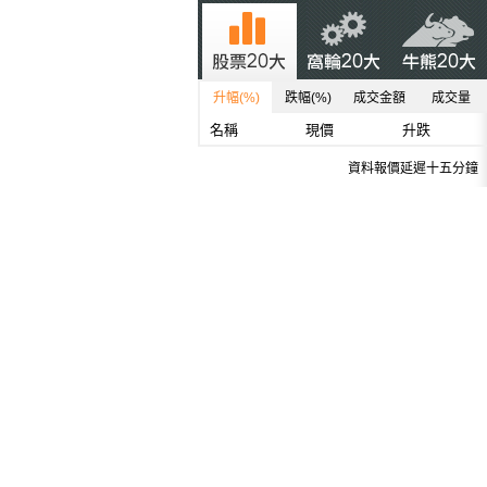
升幅(%)
跌幅(%)
成交金額
成交量
名稱
現價
升跌
資料報價延遲十五分鐘