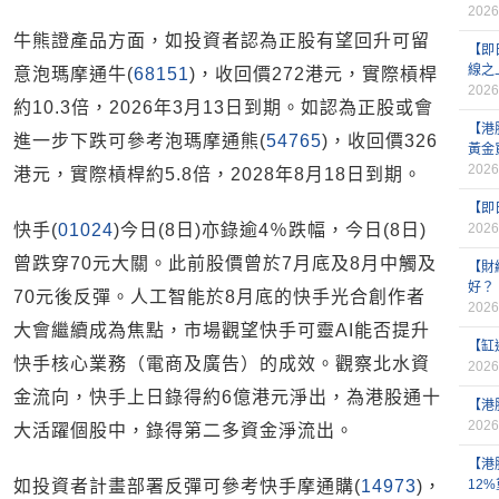
2026
牛熊證產品方面，如投資者認為正股有望回升可留
【即
線之
意泡瑪摩通牛(
68151
)，收回價272港元，實際槓桿
2026
約10.3倍，2026年3月13日到期。如認為正股或會
【港
進一步下跌可參考泡瑪摩通熊(
54765
)，收回價326
黃金
2026
港元，實際槓桿約5.8倍，2028年8月18日到期。
【即
快手(
01024
)今日(8日)亦錄逾4％跌幅，今日(8日)
2026
曾跌穿70元大關。此前股價曾於7月底及8月中觸及
【財
好？
70元後反彈。人工智能於8月底的快手光合創作者
2026
大會繼續成為焦點，市場觀望快手可靈AI能否提升
【缸
快手核心業務（電商及廣告）的成效。觀察北水資
2026
金流向，快手上日錄得約6億港元淨出，為港股通十
【港
2026
大活躍個股中，錄得第二多資金淨流出。
【港
如投資者計畫部署反彈可參考快手摩通購(
14973
)，
12