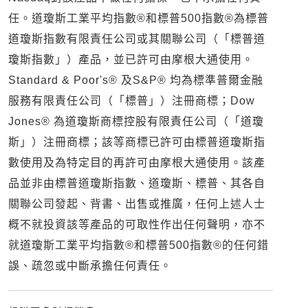
任。道瓊斯工業平均指數®和標普500指數®為標普
道瓊斯指數有限責任公司或其關聯公司（「標普道
瓊斯指數」）產品，並已許可由摩根大通使用。
Standard & Poor's® 及S&P® 均為標準普爾金融
服務有限責任公司（「標普」）注冊商標；Dow
Jones® 為道瓊斯商標控股有限責任公司（「道瓊
斯」）注冊商標；該等商標已許可由標普道瓊斯指
數使用及為特定目的再許可由摩根大通使用。該產
品並非由標普道瓊斯指數、道瓊斯、標普、其各自
關聯公司發起、背書、出售或推廣，任何上述人士
概不就投資該等產品的可取性作出任何聲明，亦不
就道瓊斯工業平均指數®和標普500指數®的任何錯
誤、疏忽或中斷承擔任何責任。