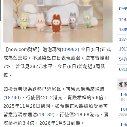
099
149
186
187
191
【now.com財經】泡泡瑪特(
09992
) 今日(8日)正式
成為藍籌股，不過染藍首日表現疲弱，逆市曾挫逾
547
7%，曾低見282元水平，今日(8日)曾創近3周低
681
位。
相
如投資者認為跌勢已近尾聲，可留意泡瑪摩通購
【何
(
18740
)，行使價420.2港元，實際槓桿約5.6倍，
15
2025年11月28日到期。如預期正股將繼續受壓可
【麥
留意泡瑪摩通沽(
19132
)，行使價218.68港元，實
2026
際槓桿約3.4倍，2026年1月5日到期。
【何