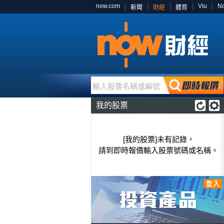
now.com
Viu
N
新聞
財經
體育
輸入股票名稱或編號
我的股票
[我的股票]未有記錄，
請到即時報價輸入股票號碼或名稱。