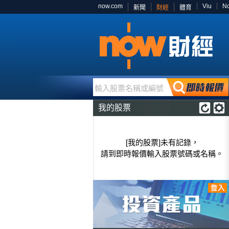
now.com
Viu
N
新聞
財經
體育
輸入股票名稱或編號
我的股票
[我的股票]未有記錄，
請到即時報價輸入股票號碼或名稱。