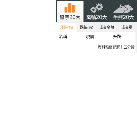
升幅(%)
跌幅(%)
成交金額
成交量
名稱
現價
升跌
資料報價延遲十五分鐘