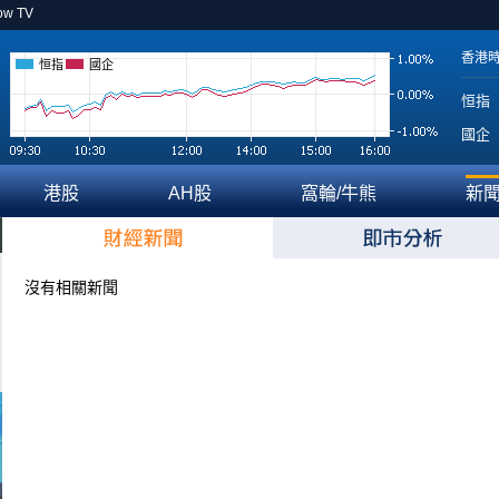
ow TV
香港
恒指
國企
恒指
國企
港股
AH股
窩輪/牛熊
新
沒有相關新聞