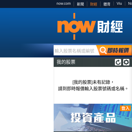
now.com
Viu
N
新聞
財經
體育
輸入股票名稱或編號
我的股票
[我的股票]未有記錄，
請到即時報價輸入股票號碼或名稱。