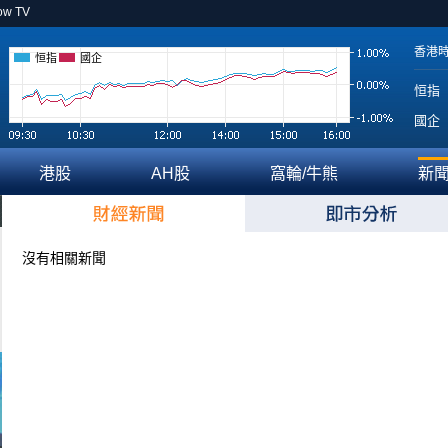
ow TV
香港
恒指
國企
恒指
國企
港股
AH股
窩輪/牛熊
新
沒有相關新聞