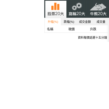
升幅(%)
跌幅(%)
成交金額
成交量
名稱
現價
升跌
資料報價延遲十五分鐘