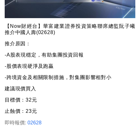
【Now財經台】華富建業證券投資策略聯席總監阮子曦
推介中國人壽(02628)
推介原因：
-A股表現穩定，有助集團投資回報
-股價表現硬淨及跑贏
-跨境資金及相關限制措施，對集團影響相對小
建議現價買入
目標價：32元
止蝕價：23元
即時報價:
02628