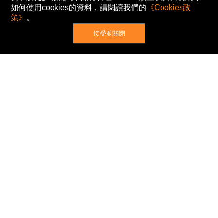
如何使用cookies的資料，請閱讀我們的
《Cookies政
策》
。
接受並關閉
網站地圖
主頁
我的股票
新聞
專家/專題
港股動態
AH股
窩輪/牛熊
私隱政策
使用條款
免責及著作權聲明
Cookies政策
© Now TV Limited 2012-2026 著作權所有
所有資料或訊息僅作為參考之用。股票報價由
N2N-AFE (Hong Kong) Limited 提供。
The Basic Market Prices (BMP) service is provided
by Now TV Limited