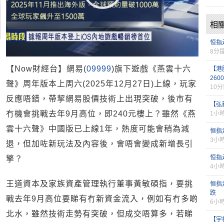
相
恒指
8分
【Now財經台】網易(
09999
)旗下遊戲《燕雲十六
【港
260
聲》周年版本上周六(2025年12月27日)上線，玩家
10
反應唔錯，帶挈網易股價技術上出現突破，後市有
【弘
冇機會挑戰去年9月高位，即240元樓上？雖然《燕
1小
雲十六聲》中國版已上線1年，熱度可能會稍為減
恒指
3小
退，但加咗新玩法及內容後，會唔會變成新增長引
恒指
擎？
4小
王道資本及家族資產管理執行董事黃敏碩指，要挑
恒指
跌
戰去年9月高位要睇有冇新資金流入，例如有冇多啲
6小
北水，雖然技術走勢有突破，但成交唔算多，若睇
【宇樹