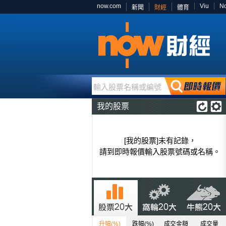
now.com
Viu
N
新聞
財經
體育
輸入股票名稱或編號
我的股票
[我的股票]未有記錄，
請到即時報價輸入股票號碼或名稱。
升幅(%)
跌幅(%)
成交金額
成交量