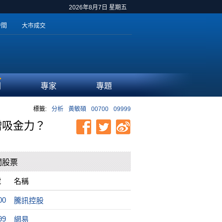
2026年8月7日 星期五
時間
大市成交
聞
專家
專題
標籤:
分析
黃敏碩
00700
09999
增吸金力？
關股票
號
名稱
00
騰訊控股
99
網易