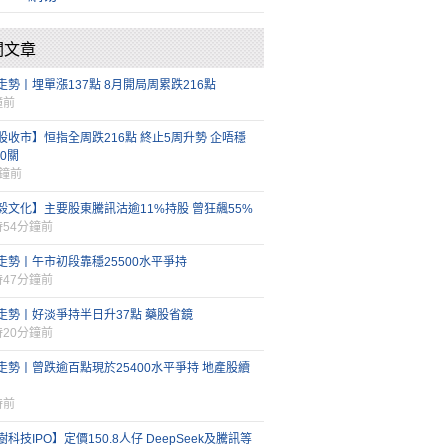
關文章
走勢丨埋單漲137點 8月開局周累跌216點
鐘前
股收市】恒指全周跌216點 終止5周升勢 企唔穩
00關
分鐘前
毅文化】主要股東騰訊沽逾11%持股 曾狂飆55%
時54分鐘前
走勢丨午市初段靠穩25500水平爭持
時47分鐘前
走勢丨好淡爭持半日升37點 藥股省鏡
時20分鐘前
走勢丨曾跌逾百點現於25400水平爭持 地產股續
時前
科技IPO】定價150.8人仔 DeepSeek及騰訊等