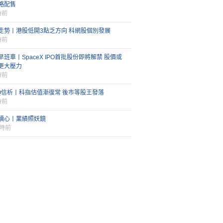
略配售
時前
走勢丨港股低開3點乏方向 科網股個別發展
時前
早班車丨SpaceX IPO首批股份即將解禁 股價或
更大壓力
時前
FQ信析丨科指估值漸復常 後市等股王發落
時前
讀心丨業績照妖鏡
小時前