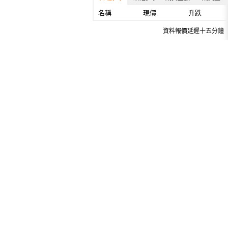
名稱
現價
升跌
資料報價延遲十五分鐘