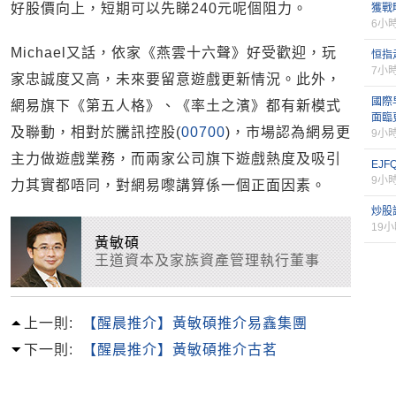
好股價向上，短期可以先睇240元呢個阻力。
獲戰
6小
Michael又話，依家《燕雲十六聲》好受歡迎，玩
恒指
7小
家忠誠度又高，未來要留意遊戲更新情況。此外，
國際
網易旗下《第五人格》、《率土之濱》都有新模式
面臨
及聯動，相對於騰訊控股(
00700
)，市場認為網易更
9小
主力做遊戲業務，而兩家公司旗下遊戲熱度及吸引
EJ
9小
力其實都唔同，對網易嚟講算係一個正面因素。
炒股
19
黃敏碩
王道資本及家族資產管理執行董事
上一則:
【醒晨推介】黃敏碩推介易鑫集團
下一則:
【醒晨推介】黃敏碩推介古茗