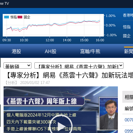
ow TV
香港
恒指
國企
恒指
國企
港股
AH股
窩輪/牛熊
新
【專家分析】網易《燕雲十六聲》加新玩法
【分析】 2026/01/02 17:47
相
編
007
099