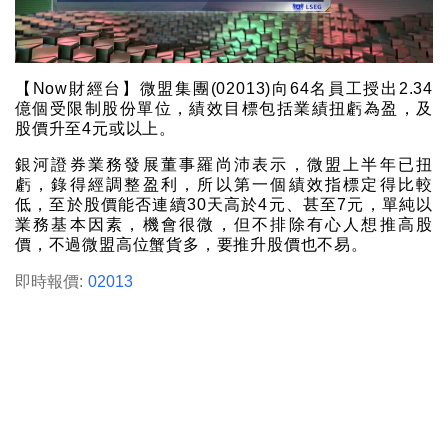
【Now財經台】微盟集團(02013)向64名員工授出2.34
億個受限制股份單位，績效目標包括業績扭虧為盈，及
股價升至4元或以上。
銀河證券業務發展董事羅尚沛表示，微盟上半年已扭
虧，錄得經調整盈利，所以第一個績效指標定得比較
低，至於股價能否連續30天高於4元、甚至7元，單純以
業務基本因素，機會很微，但不排除有心人想推高股
價，不過微盟高位蟹貨多，要推升股價也不易。
即時報價:
02013