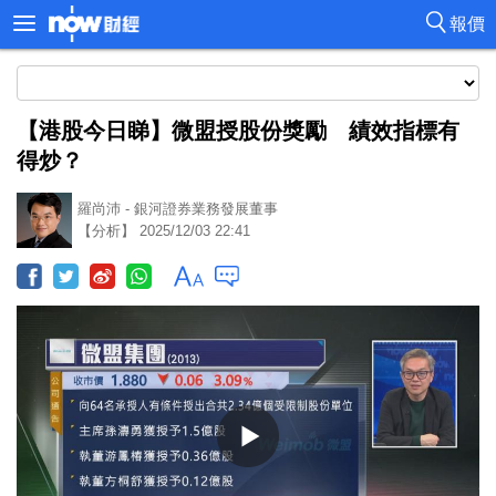
報價
【港股今日睇】微盟授股份獎勵 績效指標有
得炒？
羅尚沛 - 銀河證券業務發展董事
【分析】 2025/12/03 22:41