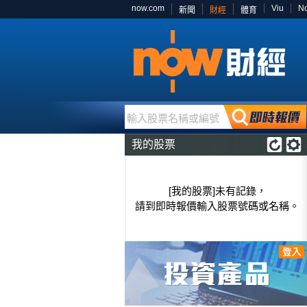
now.com
Viu
N
新聞
財經
體育
輸入股票名稱或編號
我的股票
[我的股票]未有記錄，
請到即時報價輸入股票號碼或名稱。