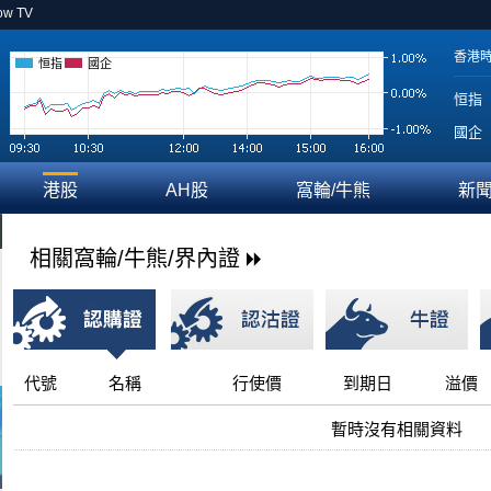
ow TV
香港
恒指
國企
恒指
國企
港股
AH股
窩輪/牛熊
新
相關窩輪/牛熊/界內證
代號
名稱
行使價
到期日
溢價
暫時沒有相關資料