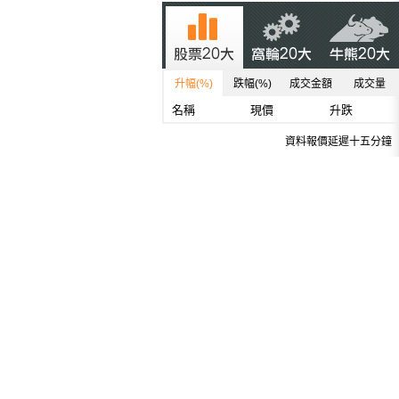
升幅(%)
跌幅(%)
成交金額
成交量
名稱
現價
升跌
資料報價延遲十五分鐘