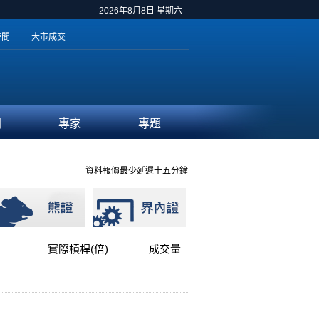
2026年8月8日 星期六
時間
大市成交
聞
專家
專題
資料報價最少延遲十五分鐘
實際槓桿(倍)
成交量