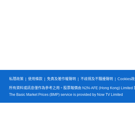
私隱政策
|
使用條款
|
免責及著作權聲明
|
不歧視及不騷擾聲明
|
Cookies
所有資料或訊息僅作為參考之用。股票報價由 N2N-AFE (Hong Kong) Limited
The Basic Market Prices (BMP) service is provided by Now TV Limited