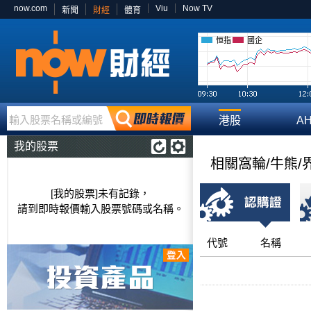
now.com
Viu
Now TV
新聞
財經
體育
恒指
國企
輸入股票名稱或編號
港股
A
我的股票
相關窩輪/牛熊/
[我的股票]未有記錄，
請到即時報價輸入股票號碼或名稱。
代號
名稱