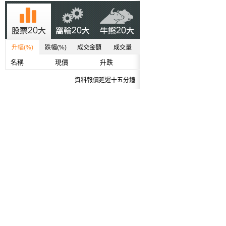
升幅(%)
跌幅(%)
成交金額
成交量
名稱
現價
升跌
資料報價延遲十五分鐘