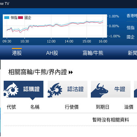
ow TV
香港
恒指
國企
恒指
國企
港股
AH股
窩輪/牛熊
新
相關窩輪/牛熊/界內證
代號
名稱
行使價
到期日
溢價
暫時沒有相關資料