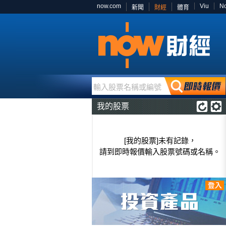
now.com
Viu
N
新聞
財經
體育
輸入股票名稱或編號
我的股票
[我的股票]未有記錄，
請到即時報價輸入股票號碼或名稱。