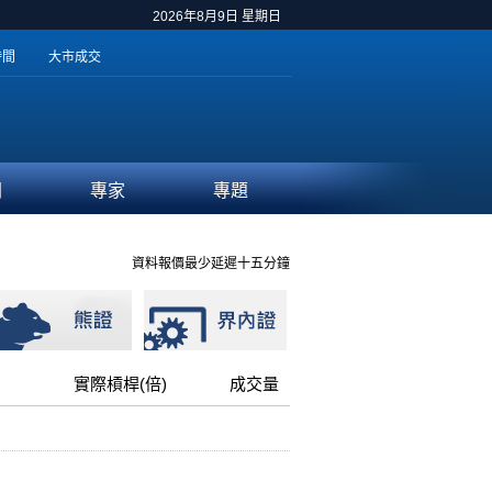
2026年8月9日 星期日
時間
大市成交
聞
專家
專題
資料報價最少延遲十五分鐘
實際槓桿(倍)
成交量