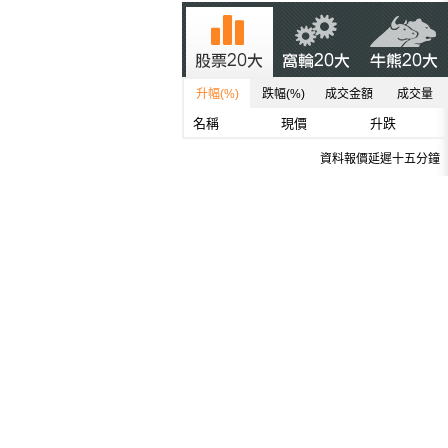
升幅(%)
跌幅(%)
成交金額
成交量
名稱
現價
升跌
資料報價延遲十五分鐘