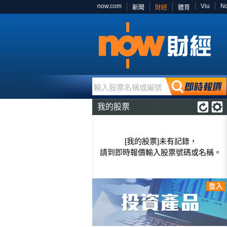
now.com
Viu
N
新聞
財經
體育
輸入股票名稱或編號
我的股票
[我的股票]未有記錄，
請到即時報價輸入股票號碼或名稱。