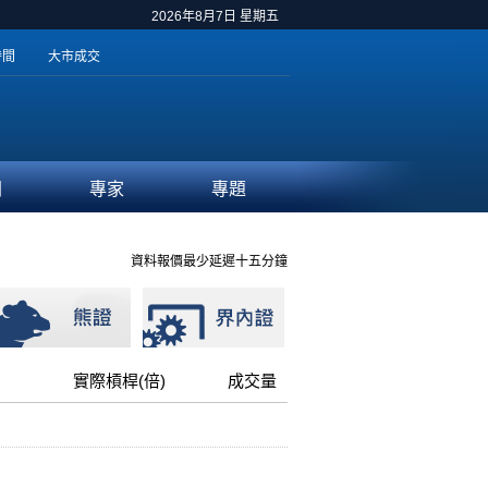
2026年8月7日 星期五
時間
大市成交
聞
專家
專題
資料報價最少延遲十五分鐘
實際槓桿(倍)
成交量