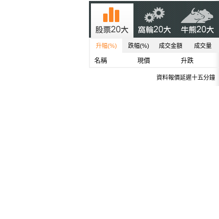
升幅(%)
跌幅(%)
成交金額
成交量
名稱
現價
升跌
資料報價延遲十五分鐘