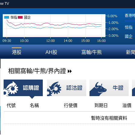
ow TV
香港
恒指
國企
恒指
國企
港股
AH股
窩輪/牛熊
新
相關窩輪/牛熊/界內證
代號
名稱
行使價
到期日
溢價
暫時沒有相關資料