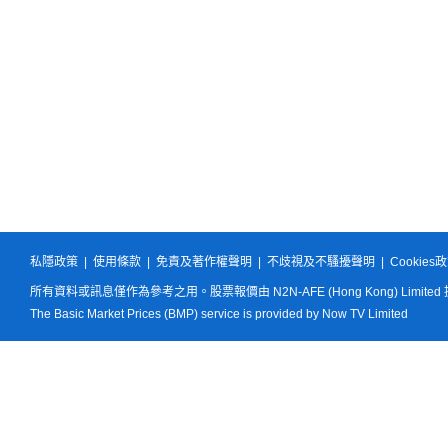
私隱政策
|
使用條款
|
免責及著作權聲明
|
不歧視及不騷擾聲明
|
Cookies
所有資料或訊息僅作為參考之用。股票報價由 N2N-AFE (Hong Kong) Limited
The Basic Market Prices (BMP) service is provided by Now TV Limited