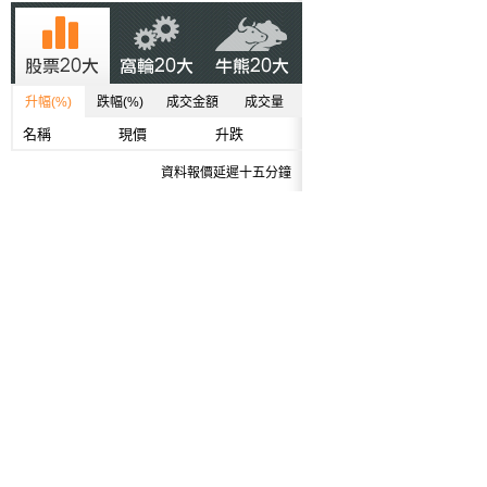
升幅(%)
跌幅(%)
成交金額
成交量
名稱
現價
升跌
資料報價延遲十五分鐘