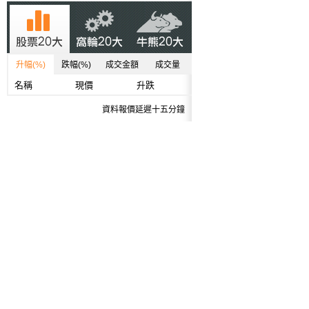
升幅(%)
跌幅(%)
成交金額
成交量
名稱
現價
升跌
資料報價延遲十五分鐘