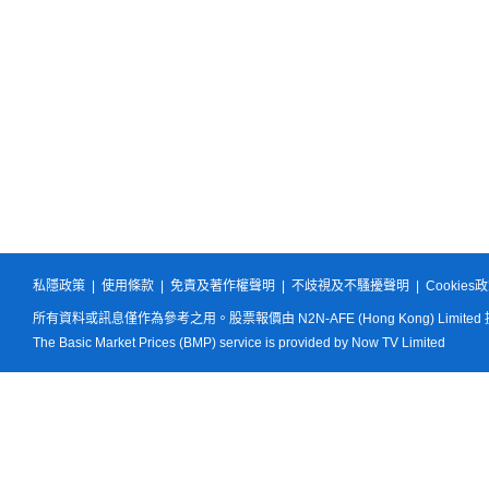
私隱政策
|
使用條款
|
免責及著作權聲明
|
不歧視及不騷擾聲明
|
Cookies
所有資料或訊息僅作為參考之用。股票報價由 N2N-AFE (Hong Kong) Limited
The Basic Market Prices (BMP) service is provided by Now TV Limited