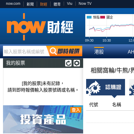
now.com
Viu
Now TV
新聞
財經
體育
恒指
國企
輸入股票名稱或編號
港股
A
我的股票
相關窩輪/牛熊/
[我的股票]未有記錄，
請到即時報價輸入股票號碼或名稱。
代號
名稱