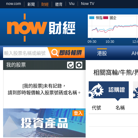
now.com
Viu
Now TV
新聞
財經
體育
恒指
國企
輸入股票名稱或編號
港股
A
我的股票
相關窩輪/牛熊/
[我的股票]未有記錄，
請到即時報價輸入股票號碼或名稱。
代號
名稱