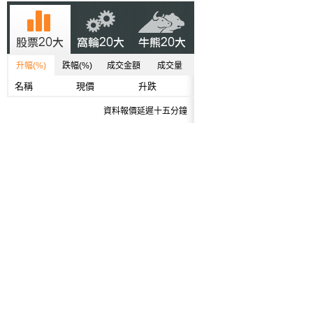
升幅(%)
跌幅(%)
成交金額
成交量
名稱
現價
升跌
資料報價延遲十五分鐘