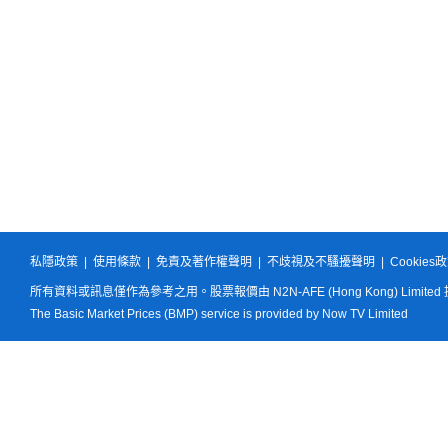
私隱政策
|
使用條款
|
免責及著作權聲明
|
不歧視及不騷擾聲明
|
Cookies
所有資料或訊息僅作為參考之用。股票報價由 N2N-AFE (Hong Kong) Limited
The Basic Market Prices (BMP) service is provided by Now TV Limited