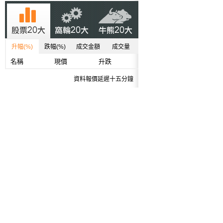
升幅(%)
跌幅(%)
成交金額
成交量
名稱
現價
升跌
資料報價延遲十五分鐘