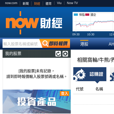
now.com
Viu
Now TV
新聞
財經
體育
恒指
國企
輸入股票名稱或編號
港股
A
我的股票
相關窩輪/牛熊/
[我的股票]未有記錄，
請到即時報價輸入股票號碼或名稱。
代號
名稱