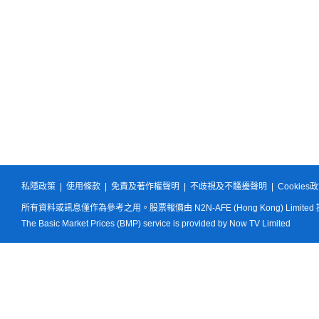
私隱政策
|
使用條款
|
免責及著作權聲明
|
不歧視及不騷擾聲明
|
Cookies
所有資料或訊息僅作為參考之用。股票報價由 N2N-AFE (Hong Kong) Limited
The Basic Market Prices (BMP) service is provided by Now TV Limited