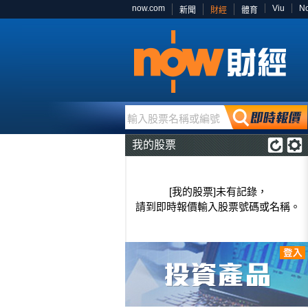
now.com
Viu
N
新聞
財經
體育
輸入股票名稱或編號
我的股票
[我的股票]未有記錄，
請到即時報價輸入股票號碼或名稱。