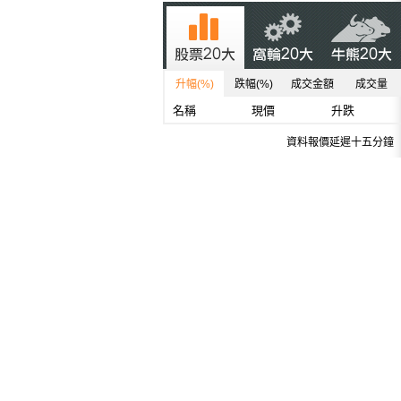
升幅(%)
跌幅(%)
成交金額
成交量
名稱
現價
升跌
資料報價延遲十五分鐘