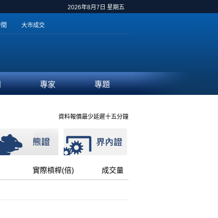
2026年8月7日 星期五
時間
大市成交
聞
專家
專題
資料報價最少延遲十五分鐘
實際槓桿(倍)
成交量