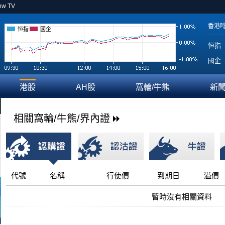
ow TV
香港
恒指
國企
恒指
國企
港股
AH股
窩輪/牛熊
新
相關窩輪/牛熊/界內證
代號
名稱
行使價
到期日
溢價
暫時沒有相關資料