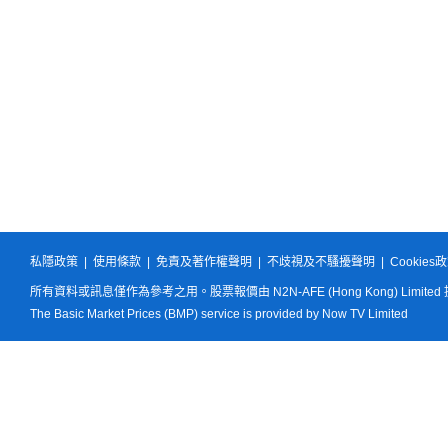
私隱政策
|
使用條款
|
免責及著作權聲明
|
不歧視及不騷擾聲明
|
Cookies
所有資料或訊息僅作為參考之用。股票報價由 N2N-AFE (Hong Kong) Limited
The Basic Market Prices (BMP) service is provided by Now TV Limited