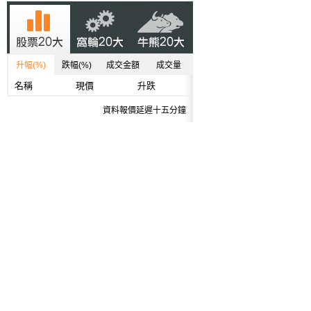
升幅(%)
跌幅(%)
成交金額
成交量
名稱
現價
升跌
資料報價延遲十五分鐘