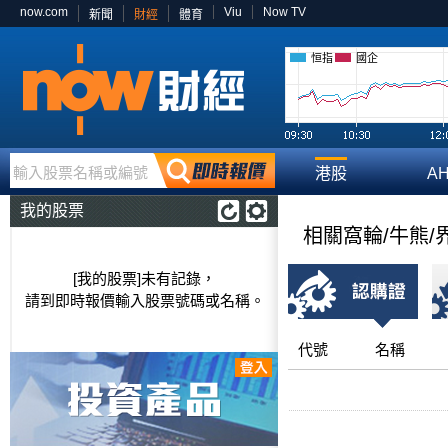
now.com
Viu
Now TV
新聞
財經
體育
恒指
國企
輸入股票名稱或編號
港股
A
我的股票
相關窩輪/牛熊/
[我的股票]未有記錄，
請到即時報價輸入股票號碼或名稱。
代號
名稱