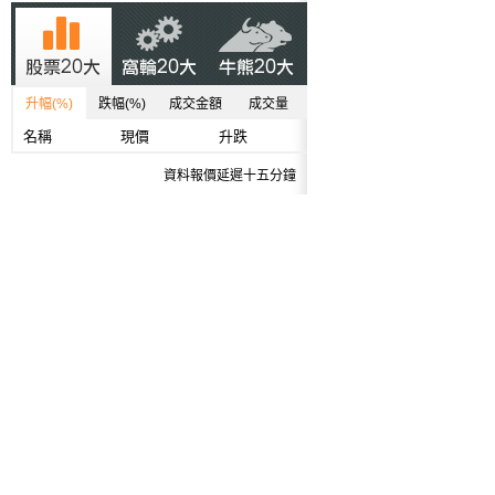
升幅(%)
跌幅(%)
成交金額
成交量
名稱
現價
升跌
資料報價延遲十五分鐘