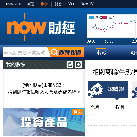
now.com
Viu
Now TV
新聞
財經
體育
恒指
國企
輸入股票名稱或編號
港股
A
我的股票
相關窩輪/牛熊/
[我的股票]未有記錄，
請到即時報價輸入股票號碼或名稱。
代號
名稱