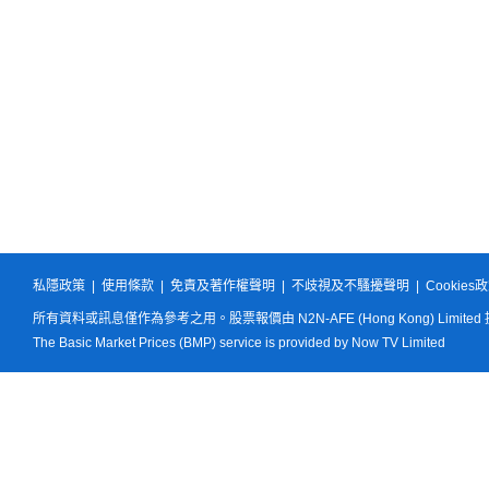
私隱政策
|
使用條款
|
免責及著作權聲明
|
不歧視及不騷擾聲明
|
Cookies
所有資料或訊息僅作為參考之用。股票報價由 N2N-AFE (Hong Kong) Limited
The Basic Market Prices (BMP) service is provided by Now TV Limited