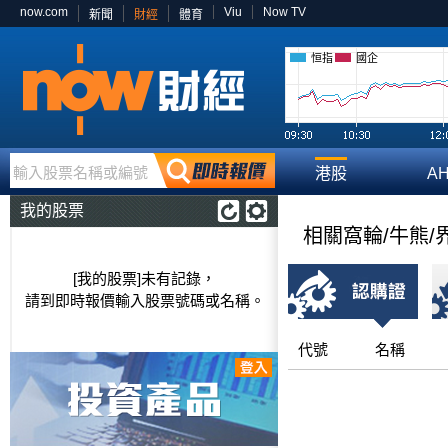
now.com
Viu
Now TV
新聞
財經
體育
恒指
國企
輸入股票名稱或編號
港股
A
我的股票
相關窩輪/牛熊/
[我的股票]未有記錄，
請到即時報價輸入股票號碼或名稱。
代號
名稱