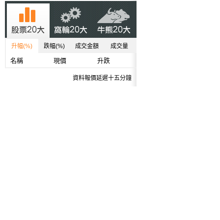
升幅(%)
跌幅(%)
成交金額
成交量
名稱
現價
升跌
資料報價延遲十五分鐘