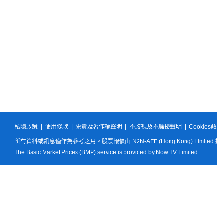
私隱政策
|
使用條款
|
免責及著作權聲明
|
不歧視及不騷擾聲明
|
Cookies
所有資料或訊息僅作為參考之用。股票報價由 N2N-AFE (Hong Kong) Limited
The Basic Market Prices (BMP) service is provided by Now TV Limited