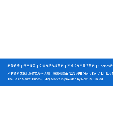
私隱政策
|
使用條款
|
免責及著作權聲明
|
不歧視及不騷擾聲明
|
Cookies
所有資料或訊息僅作為參考之用。股票報價由 N2N-AFE (Hong Kong) Limited
The Basic Market Prices (BMP) service is provided by Now TV Limited