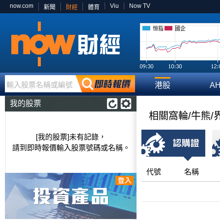
now.com
Viu
Now TV
新聞
財經
體育
恒指
國企
輸入股票名稱或編號
港股
A
我的股票
相關窩輪/牛熊/
[我的股票]未有記錄，
請到即時報價輸入股票號碼或名稱。
代號
名稱