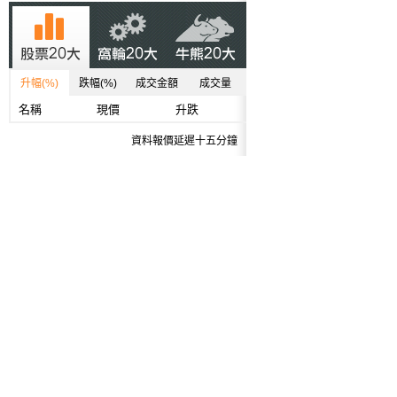
升幅(%)
跌幅(%)
成交金額
成交量
名稱
現價
升跌
資料報價延遲十五分鐘