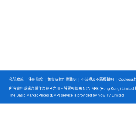
私隱政策
|
使用條款
|
免責及著作權聲明
|
不歧視及不騷擾聲明
|
Cookies
所有資料或訊息僅作為參考之用。股票報價由 N2N-AFE (Hong Kong) Limited
The Basic Market Prices (BMP) service is provided by Now TV Limited