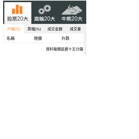
升幅(%)
跌幅(%)
成交金額
成交量
名稱
現價
升跌
資料報價延遲十五分鐘