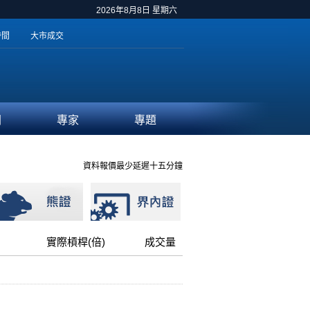
2026年8月8日 星期六
時間
大市成交
聞
專家
專題
資料報價最少延遲十五分鐘
實際槓桿(倍)
成交量