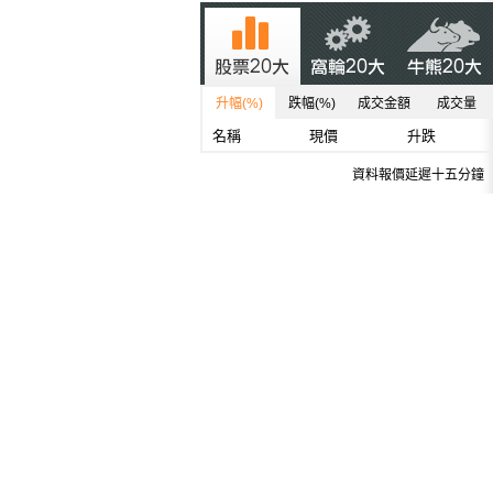
升幅(%)
跌幅(%)
成交金額
成交量
名稱
現價
升跌
資料報價延遲十五分鐘