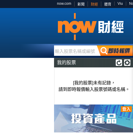
now.com
Viu
N
新聞
財經
體育
輸入股票名稱或編號
我的股票
[我的股票]未有記錄，
請到即時報價輸入股票號碼或名稱。