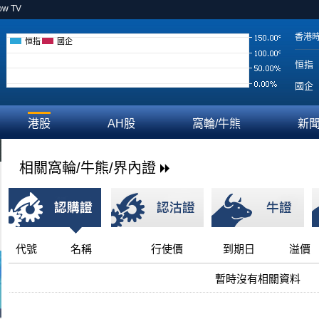
ow TV
香港
恒指
國企
恒指
國企
港股
AH股
窩輪/牛熊
新
相關窩輪/牛熊/界內證
代號
名稱
行使價
到期日
溢價
暫時沒有相關資料