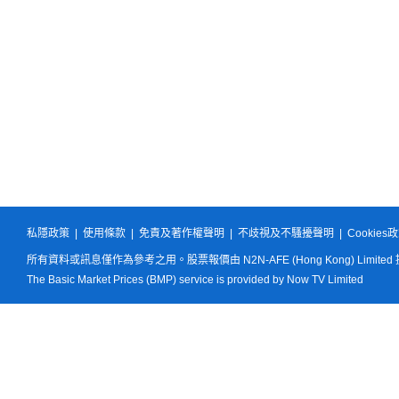
私隱政策
|
使用條款
|
免責及著作權聲明
|
不歧視及不騷擾聲明
|
Cookies
所有資料或訊息僅作為參考之用。股票報價由 N2N-AFE (Hong Kong) Limited
The Basic Market Prices (BMP) service is provided by Now TV Limited