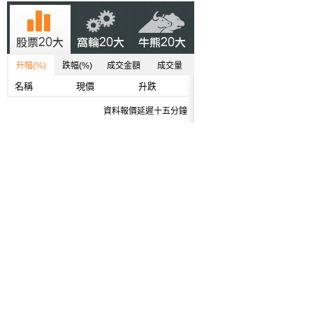
升幅(%)
跌幅(%)
成交金額
成交量
名稱
現價
升跌
資料報價延遲十五分鐘