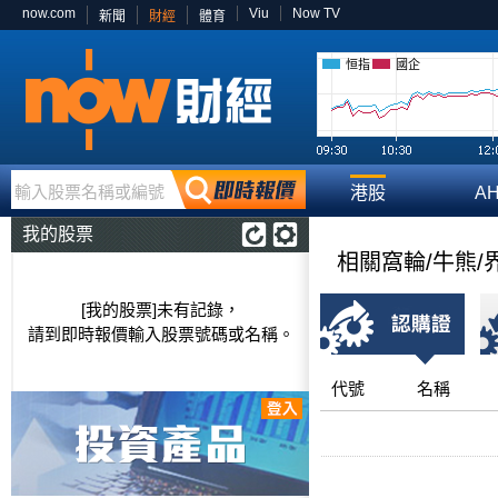
now.com
Viu
Now TV
新聞
財經
體育
恒指
國企
輸入股票名稱或編號
港股
A
我的股票
相關窩輪/牛熊/
[我的股票]未有記錄，
請到即時報價輸入股票號碼或名稱。
代號
名稱